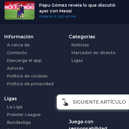
Papu Gómez revela lo que discutió
ayer con Messi
FEBRERO 11, 2021
6:57 PM
Información
Categorías
A cerca de
Noticias
Contacto
Marcador en directo
Descarga el app
Ligas
Autores
Política de cookies
Política de privacidad
Ligas
Síguenos en
SIGUIENTE ARTÍCULO
La Liga
Facebook
Premier League
Juega con
Bundesliga
responsabilidad