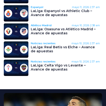
Espanyol
mayo 11, 2026
2:37 am
LaLiga: Espanyol vs Athletic Club –
Avance de apuestas
Atlético Madrid
mayo 10, 2026
2:38 am
LaLiga: Osasuna vs Atlético Madrid –
Avance de apuestas
Noticias recientes
mayo 10, 2026
2:37 am
LaLiga: Real Betis vs Elche – Avance
de apuestas
Noticias recientes
mayo 10, 2026
2:37 am
LaLiga: Celta Vigo vs Levante –
Avance de apuestas