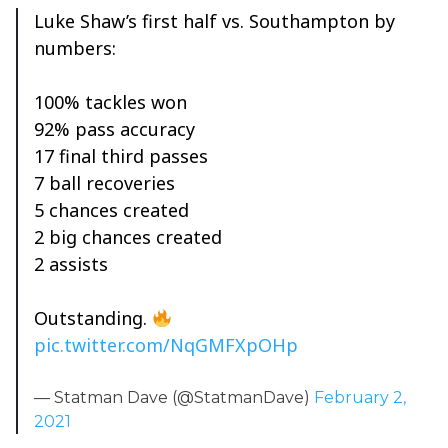
Luke Shaw’s first half vs. Southampton by
numbers:
100% tackles won
92% pass accuracy
17 final third passes
7 ball recoveries
5 chances created
2 big chances created
2 assists
Outstanding.
pic.twitter.com/NqGMFXpOHp
— Statman Dave (@StatmanDave)
February 2,
2021