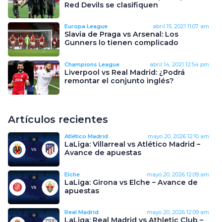
Red Devils se clasifiquen
Europa League
abril 15, 2021
11:07 am
Slavia de Praga vs Arsenal: Los
Gunners lo tienen complicado
Champions League
abril 14, 2021
12:54 pm
Liverpool vs Real Madrid: ¿Podrá
remontar el conjunto inglés?
Artículos recientes
Atlético Madrid
mayo 20, 2026
12:10 am
LaLiga: Villarreal vs Atlético Madrid –
Avance de apuestas
Elche
mayo 20, 2026
12:09 am
LaLiga: Girona vs Elche – Avance de
apuestas
Real Madrid
mayo 20, 2026
12:09 am
LaLiga: Real Madrid vs Athletic Club –