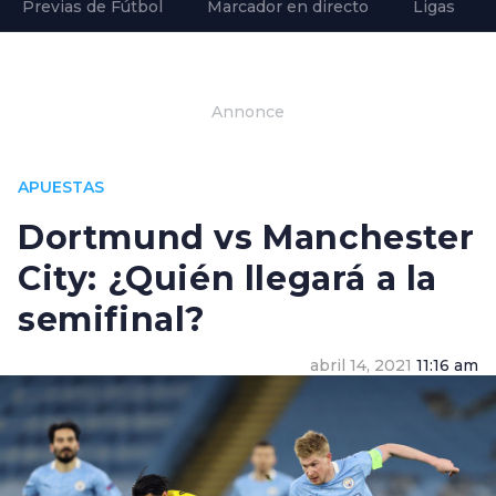
Previas de Fútbol
Marcador en directo
Ligas
Annonce
APUESTAS
Dortmund vs Manchester
City: ¿Quién llegará a la
semifinal?
abril 14, 2021
11:16 am