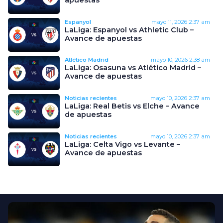
Espanyol
mayo 11, 2026
2:37 am
LaLiga: Espanyol vs Athletic Club –
Avance de apuestas
Atlético Madrid
mayo 10, 2026
2:38 am
LaLiga: Osasuna vs Atlético Madrid –
Avance de apuestas
Noticias recientes
mayo 10, 2026
2:37 am
LaLiga: Real Betis vs Elche – Avance
de apuestas
Noticias recientes
mayo 10, 2026
2:37 am
LaLiga: Celta Vigo vs Levante –
Avance de apuestas