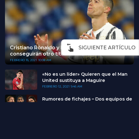
SIGUIENTE ARTÍCULO
Cristiano Ronaldo y la Juventus no
conseguirán otro título de la Serie A
FEBRERO 16, 2021
10:08 AM
«No es un líder» Quieren que el Man
United sustituya a Maguire
FEBRERO 12, 2021
9:46 AM
Rumores de fichajes – Dos equipos de
la Serie A interesados en Ziyech
FEBRERO 12, 2021
8:46 AM
Neymar escribe una carta abierta tras
su última lesión
FEBRERO 11, 2021
10:07 PM