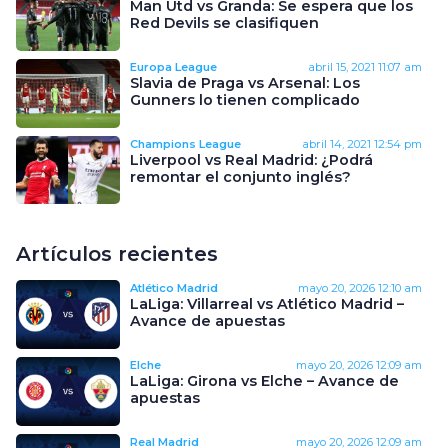
Man Utd vs Granda: Se espera que los
Red Devils se clasifiquen
Europa League
abril 15, 2021
11:07 am
Slavia de Praga vs Arsenal: Los
Gunners lo tienen complicado
Champions League
abril 14, 2021
12:54 pm
Liverpool vs Real Madrid: ¿Podrá
remontar el conjunto inglés?
Artículos recientes
Atlético Madrid
mayo 20, 2026
12:10 am
LaLiga: Villarreal vs Atlético Madrid –
Avance de apuestas
Elche
mayo 20, 2026
12:09 am
LaLiga: Girona vs Elche – Avance de
apuestas
Real Madrid
mayo 20, 2026
12:09 am