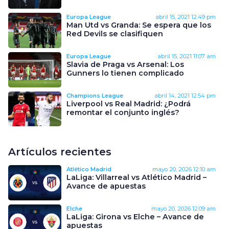
Europa League
abril 15, 2021
12:49 pm
Man Utd vs Granda: Se espera que los
Red Devils se clasifiquen
Europa League
abril 15, 2021
11:07 am
Slavia de Praga vs Arsenal: Los
Gunners lo tienen complicado
Champions League
abril 14, 2021
12:54 pm
Liverpool vs Real Madrid: ¿Podrá
remontar el conjunto inglés?
Artículos recientes
Atlético Madrid
mayo 20, 2026
12:10 am
LaLiga: Villarreal vs Atlético Madrid –
Avance de apuestas
Elche
mayo 20, 2026
12:09 am
LaLiga: Girona vs Elche – Avance de
apuestas