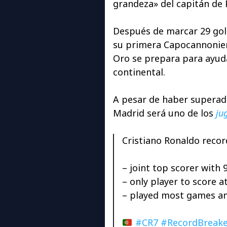
grandeza» del capitán de 
Después de marcar 29 gole
su primera Capocannoniere
Oro se prepara para ayuda
continental.
A pesar de haber superado 
Madrid será uno de los
jug
Cristiano Ronaldo recor
– joint top scorer with 
– only player to score at
– played most games and
#CR7
#RecordBreake