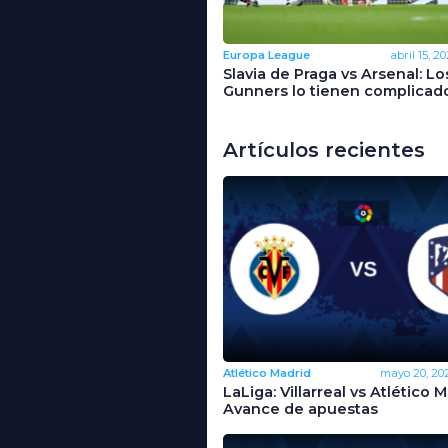
Europa League
abril 15, 20
Slavia de Praga vs Arsenal: Lo
Gunners lo tienen complicad
Artículos recientes
Atlético Madrid
mayo 20, 20
LaLiga: Villarreal vs Atlético M
Avance de apuestas