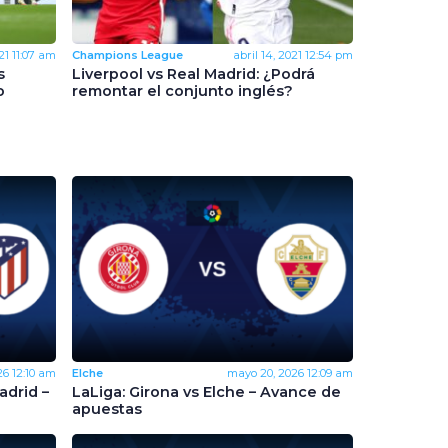
21
11:07 am
Champions League
abril 14, 2021
12:54 pm
s
Liverpool vs Real Madrid: ¿Podrá
o
remontar el conjunto inglés?
26
12:10 am
Elche
mayo 20, 2026
12:09 am
adrid –
LaLiga: Girona vs Elche – Avance de
apuestas