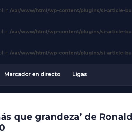
ol in
/var/www/html/wp-content/plugins/si-article-bui
ol in
/var/www/html/wp-content/plugins/si-article-bui
ol in
/var/www/html/wp-content/plugins/si-article-bui
Marcador en directo
Ligas
ás que grandeza’ de Ronald
0