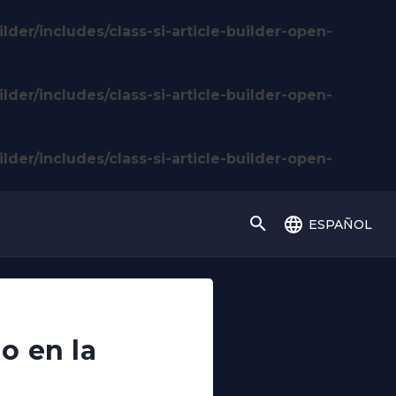
lder/includes/class-si-article-builder-open-
lder/includes/class-si-article-builder-open-
lder/includes/class-si-article-builder-open-
español
o en la