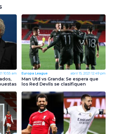
s
21
10:55 am
Europa League
abril 15, 2021
12:49 pm
ados,
Man Utd vs Granda: Se espera que
puestas
los Red Devils se clasifiquen