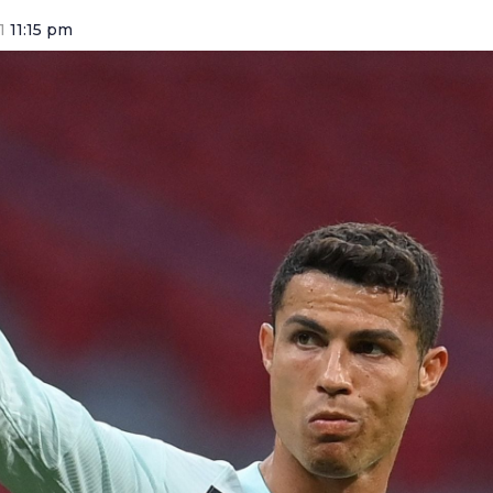
1
11:15 pm