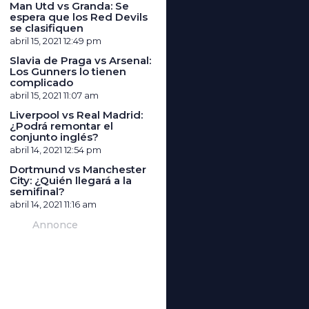
Man Utd vs Granda: Se
espera que los Red Devils
se clasifiquen
abril 15, 2021
12:49 pm
Slavia de Praga vs Arsenal:
Los Gunners lo tienen
complicado
abril 15, 2021
11:07 am
Liverpool vs Real Madrid:
¿Podrá remontar el
conjunto inglés?
abril 14, 2021
12:54 pm
Dortmund vs Manchester
City: ¿Quién llegará a la
semifinal?
abril 14, 2021
11:16 am
Annonce