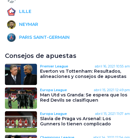
LILLE
NEYMAR
PARIS SAINT-GERMAIN
Consejos de apuestas
Premier League
abril 16, 2021
10:55 am
Everton vs Tottenham: Resultados,
alineaciones y consejos de apuestas
Europa League
abril 15, 2021
12:49 pm
Man Utd vs Granda: Se espera que los
Red Devils se clasifiquen
Europa League
abril 15, 2021
11:07 am
Slavia de Praga vs Arsenal: Los
Gunners lo tienen complicado
Champions League
abril 14, 2021
12:54 pm