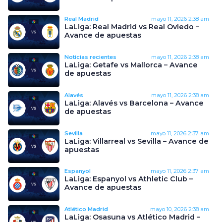
Real Madrid
mayo 11, 2026
2:38 am
LaLiga: Real Madrid vs Real Oviedo –
Avance de apuestas
Noticias recientes
mayo 11, 2026
2:38 am
LaLiga: Getafe vs Mallorca – Avance
de apuestas
Alavés
mayo 11, 2026
2:38 am
LaLiga: Alavés vs Barcelona – Avance
de apuestas
Sevilla
mayo 11, 2026
2:37 am
LaLiga: Villarreal vs Sevilla – Avance de
apuestas
Espanyol
mayo 11, 2026
2:37 am
LaLiga: Espanyol vs Athletic Club –
Avance de apuestas
Atlético Madrid
mayo 10, 2026
2:38 am
LaLiga: Osasuna vs Atlético Madrid –