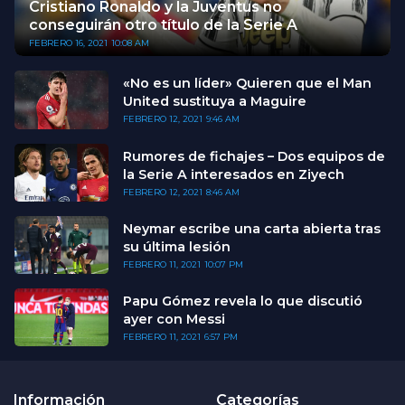
Cristiano Ronaldo y la Juventus no
conseguirán otro título de la Serie A
FEBRERO 16, 2021
10:08 AM
«No es un líder» Quieren que el Man
United sustituya a Maguire
FEBRERO 12, 2021
9:46 AM
Rumores de fichajes – Dos equipos de
la Serie A interesados en Ziyech
FEBRERO 12, 2021
8:46 AM
Neymar escribe una carta abierta tras
su última lesión
FEBRERO 11, 2021
10:07 PM
Papu Gómez revela lo que discutió
ayer con Messi
FEBRERO 11, 2021
6:57 PM
Información
Categorías