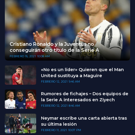
Cristiano Ronaldo y la Juventus no
conseguirán otro título de la Serie A
FEBRERO 16, 2021
10:08 AM
«No es un líder» Quieren que el Man
United sustituya a Maguire
FEBRERO 12, 2021
9:46 AM
Rumores de fichajes – Dos equipos de
la Serie A interesados en Ziyech
FEBRERO 12, 2021
8:46 AM
Neymar escribe una carta abierta tras
su última lesión
FEBRERO 11, 2021
10:07 PM