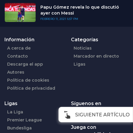
Papu Gómez revela lo que discutió
ayer con Messi
FEBRERO 11, 2021
6:57 PM
Información
Categorías
A cerca de
Noticias
Contacto
Marcador en directo
Descarga el app
Ligas
Autores
Política de cookies
Política de privacidad
Ligas
Síguenos en
La Liga
Facebook
SIGUIENTE ARTÍCULO
Premier League
Juega con
Bundesliga