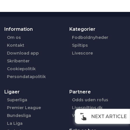
Information
Kategorier
Om os
Fodboldnyheder
Kontakt
Spiltips
Download app
Livescore
Skribenter
Cookiepolitik
Persondatapolitik
Ligaer
Partnere
Superliga
Odds uden rofus
Premier League
Livespiltips.dk
Bundesliga
Wettentippsheute.de
NEXT ARTICLE
La Liga