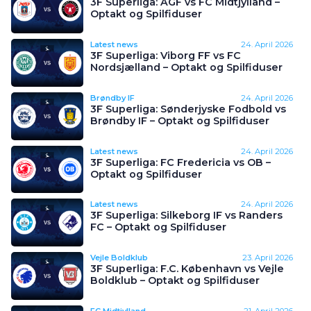
3F Superliga: AGF vs FC Midtjylland –
Optakt og Spilfiduser
Latest news
24. April 2026
3F Superliga: Viborg FF vs FC
Nordsjælland – Optakt og Spilfiduser
Brøndby IF
24. April 2026
3F Superliga: Sønderjyske Fodbold vs
Brøndby IF – Optakt og Spilfiduser
Latest news
24. April 2026
3F Superliga: FC Fredericia vs OB –
Optakt og Spilfiduser
Latest news
24. April 2026
3F Superliga: Silkeborg IF vs Randers
FC – Optakt og Spilfiduser
Vejle Boldklub
23. April 2026
3F Superliga: F.C. København vs Vejle
Boldklub – Optakt og Spilfiduser
FC Midtjylland
21. April 2026