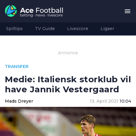
Spiltips
TV Guide
Livescore
Ligaer
Annonce
TRANSFER
Medie: Italiensk storklub vil
have Jannik Vestergaard
Mads Dreyer
13. April 2021
10:04