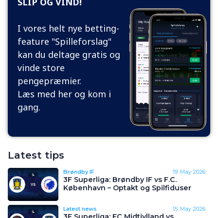
SLIP OG VIND!
I vores helt nye betting-
feature "Spilleforslag"
kan du deltage gratis og
vinde store
pengepræmier.
Læs med her og kom i
gang.
Latest tips
Brøndby IF
19. May 2026
3F Superliga: Brøndby IF vs F.C.
København – Optakt og Spilfiduser
Latest news
15. May 2026
3F Superliga: FC Midtjylland vs