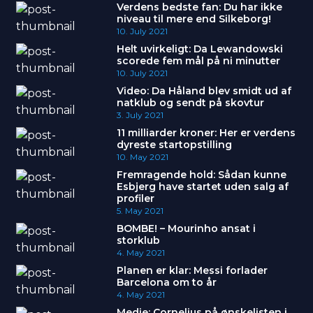
Verdens bedste fan: Du har ikke
niveau til mere end Silkeborg!
10. July 2021
Helt uvirkeligt: Da Lewandowski
scorede fem mål på ni minutter
10. July 2021
Video: Da Håland blev smidt ud af
natklub og sendt på skovtur
3. July 2021
11 milliarder kroner: Her er verdens
dyreste startopstilling
10. May 2021
Fremragende hold: Sådan kunne
Esbjerg have startet uden salg af
profiler
5. May 2021
BOMBE! – Mourinho ansat i
storklub
4. May 2021
Planen er klar: Messi forlader
Barcelona om to år
4. May 2021
Medie: Cornelius på ønskelisten i