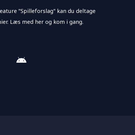
feature "Spilleforslag" kan du deltage
ier. Læs med her og kom i gang.