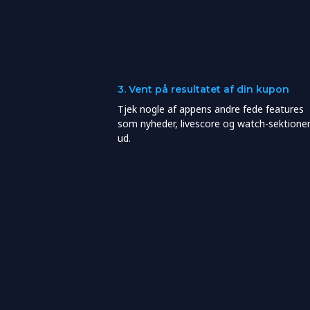
3. Vent på resultatet af din kupon
Tjek nogle af appens andre fede features
som nyheder, livescore og watch-sektione
ud.