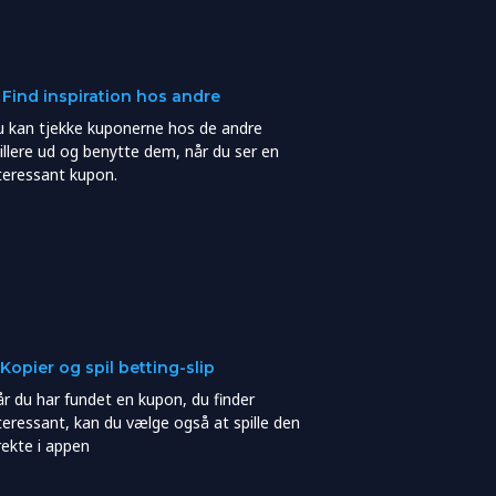
 Find inspiration hos andre
 kan tjekke kuponerne hos de andre
illere ud og benytte dem, når du ser en
teressant kupon.
 Kopier og spil betting-slip
r du har fundet en kupon, du finder
teressant, kan du vælge også at spille den
rekte i appen