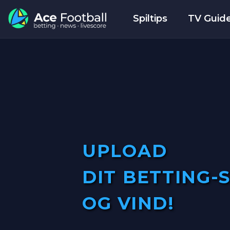
Spiltips
TV Guid
UPLOAD
DIT BETTING-S
OG VIND!