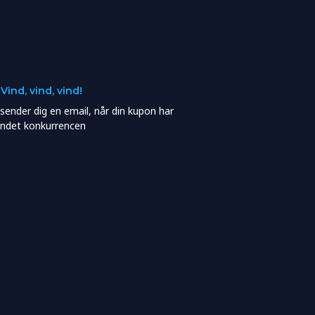
 Vind, vind, vind!
 sender dig en email, når din kupon har
ndet konkurrencen