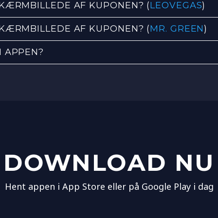
KÆRMBILLEDE AF KUPONEN? (
LEOVEGAS
)
KÆRMBILLEDE AF KUPONEN? (
MR. GREEN
)
I APPEN?
DOWNLOAD NU
Hent appen i App Store eller på Google Play i dag