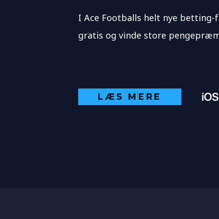
I Ace Footballs helt nye betting-
gratis og vinde store pengepræm
LÆS MERE