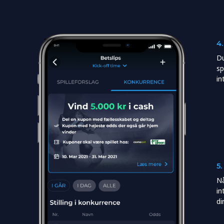
4.
Du
sp
in
5.
Nå
in
di