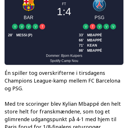
Én spiller tog overskrifterne i tirsdagens
Champions League-kamp mellem FC Barcelona
og PSG.
Med tre scoringer blev Kylian Mbappé den helt
store helt for franskmændene, som tog et
glimrende udgangspunkt på 4-1 med hjem til
Paris forud for 1/8-finalens returopgør.