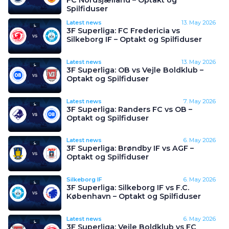
FC Nordsjælland – Optakt og
Spilfiduser
Latest news
13. May 2026
3F Superliga: FC Fredericia vs
Silkeborg IF – Optakt og Spilfiduser
Latest news
13. May 2026
3F Superliga: OB vs Vejle Boldklub –
Optakt og Spilfiduser
Latest news
7. May 2026
3F Superliga: Randers FC vs OB –
Optakt og Spilfiduser
Latest news
6. May 2026
3F Superliga: Brøndby IF vs AGF –
Optakt og Spilfiduser
Silkeborg IF
6. May 2026
3F Superliga: Silkeborg IF vs F.C.
København – Optakt og Spilfiduser
Latest news
6. May 2026
3F Superliga: Vejle Boldklub vs FC