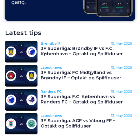
gang.
Latest tips
Brøndby IF
19. May 2026
3F Superliga: Brøndby IF vs F.C.
København – Optakt og Spilfiduser
Latest news
15. May 2026
3F Superliga: FC Midtjylland vs
Brøndby IF – Optakt og Spilfiduser
Randers FC
15. May 2026
3F Superliga: F.C. København vs
Randers FC – Optakt og Spilfiduser
Latest news
13. May 2026
3F Superliga: AGF vs Viborg FF –
Optakt og Spilfiduser