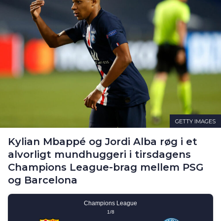
GETTY IMAGES
Kylian Mbappé og Jordi Alba røg i et
alvorligt mundhuggeri i tirsdagens
Champions League-brag mellem PSG
og Barcelona