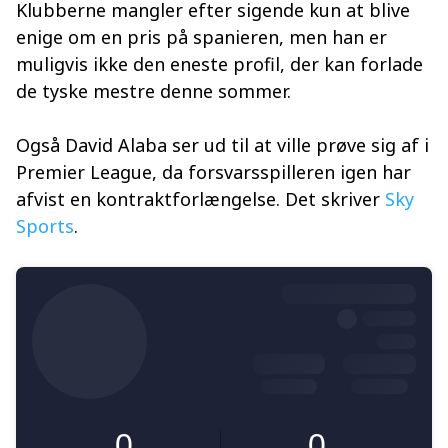
Klubberne mangler efter sigende kun at blive
enige om en pris på spanieren, men han er
muligvis ikke den eneste profil, der kan forlade
de tyske mestre denne sommer.
Også David Alaba ser ud til at ville prøve sig af i
Premier League, da forsvarsspilleren igen har
afvist en kontraktforlængelse. Det skriver
Sky
Sports
.