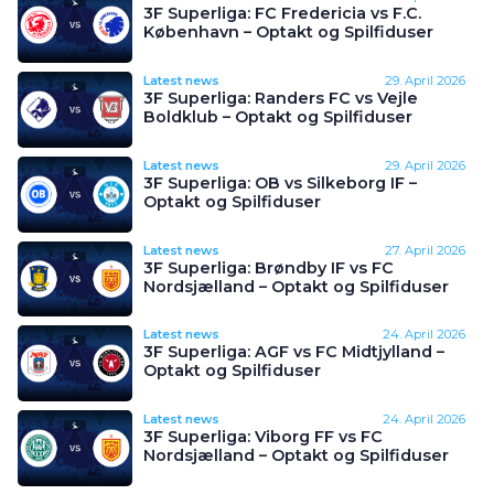
3F Superliga: FC Fredericia vs F.C.
København – Optakt og Spilfiduser
Latest news
29. April 2026
3F Superliga: Randers FC vs Vejle
Boldklub – Optakt og Spilfiduser
Latest news
29. April 2026
3F Superliga: OB vs Silkeborg IF –
Optakt og Spilfiduser
Latest news
27. April 2026
3F Superliga: Brøndby IF vs FC
Nordsjælland – Optakt og Spilfiduser
Latest news
24. April 2026
3F Superliga: AGF vs FC Midtjylland –
Optakt og Spilfiduser
Latest news
24. April 2026
3F Superliga: Viborg FF vs FC
Nordsjælland – Optakt og Spilfiduser