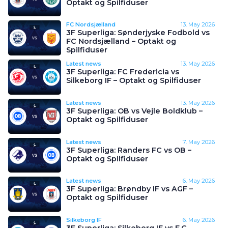
Optakt og Spilfiduser
FC Nordsjælland
13. May 2026
3F Superliga: Sønderjyske Fodbold vs
FC Nordsjælland – Optakt og
Spilfiduser
Latest news
13. May 2026
3F Superliga: FC Fredericia vs
Silkeborg IF – Optakt og Spilfiduser
Latest news
13. May 2026
3F Superliga: OB vs Vejle Boldklub –
Optakt og Spilfiduser
Latest news
7. May 2026
3F Superliga: Randers FC vs OB –
Optakt og Spilfiduser
Latest news
6. May 2026
3F Superliga: Brøndby IF vs AGF –
Optakt og Spilfiduser
Silkeborg IF
6. May 2026