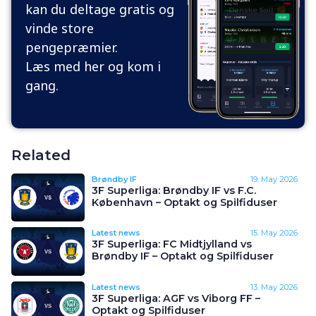
kan du deltage gratis og
vinde store
pengepræmier.
Læs med her og kom i
gang.
Related
Brøndby IF
19. May 2026
3F Superliga: Brøndby IF vs F.C.
København – Optakt og Spilfiduser
Latest news
15. May 2026
3F Superliga: FC Midtjylland vs
Brøndby IF – Optakt og Spilfiduser
Latest news
13. May 2026
3F Superliga: AGF vs Viborg FF –
Optakt og Spilfiduser