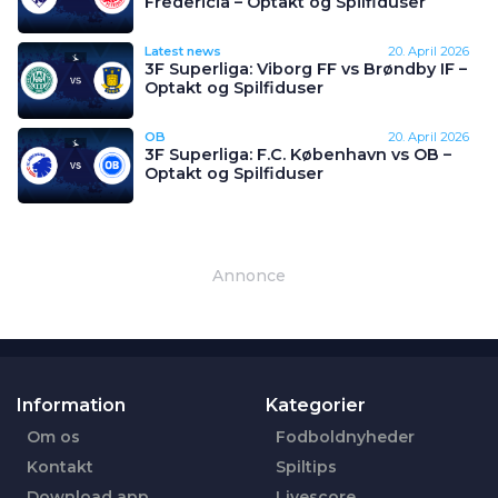
Fredericia – Optakt og Spilfiduser
Latest news
20. April 2026
3F Superliga: Viborg FF vs Brøndby IF –
Optakt og Spilfiduser
OB
20. April 2026
3F Superliga: F.C. København vs OB –
Optakt og Spilfiduser
Annonce
Information
Kategorier
Om os
Fodboldnyheder
Kontakt
Spiltips
Download app
Livescore