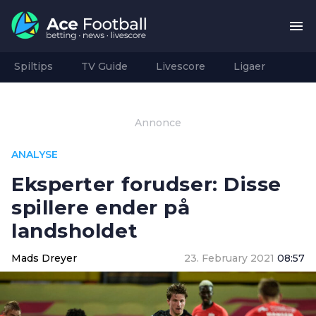
Spiltips
TV Guide
Livescore
Ligaer
Annonce
ANALYSE
Eksperter forudser: Disse
spillere ender på
landsholdet
Mads Dreyer
23. February 2021
08:57