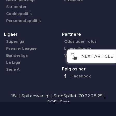
Skribenter
Cookiepolitik
Persondatapolitik
Ligaer
Partnere
Superliga
Odds uden rofus
Premier League
Livespiltips.dk
Bundesliga
Wettentippsheute.de
NEXT ARTICLE
La Liga
Følg os her
Serie A
Facebook
18+ | Spil ansvarligt | StopSpillet: 70 22 28 25 |
ROFUS.nu