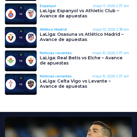
Espanyol
mayo 11, 2026
2:37 am
LaLiga: Espanyol vs Athletic Club –
Avance de apuestas
Atlético Madrid
mayo 10, 2026
2:38 am
LaLiga: Osasuna vs Atlético Madrid –
Avance de apuestas
Noticias recientes
mayo 10, 2026
2:37 am
LaLiga: Real Betis vs Elche – Avance
de apuestas
Noticias recientes
mayo 10, 2026
2:37 am
LaLiga: Celta Vigo vs Levante –
Avance de apuestas