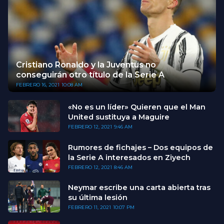
Cristiano Ronaldo y la Juventus no
conseguirán otro título de la Serie A
FEBRERO 16, 2021
10:08 AM
«No es un líder» Quieren que el Man
United sustituya a Maguire
FEBRERO 12, 2021
9:46 AM
Rumores de fichajes – Dos equipos de
la Serie A interesados en Ziyech
FEBRERO 12, 2021
8:46 AM
Neymar escribe una carta abierta tras
su última lesión
FEBRERO 11, 2021
10:07 PM