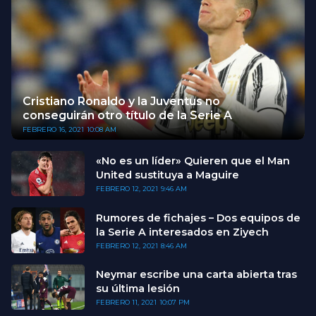
Cristiano Ronaldo y la Juventus no
conseguirán otro título de la Serie A
FEBRERO 16, 2021
10:08 AM
«No es un líder» Quieren que el Man
United sustituya a Maguire
FEBRERO 12, 2021
9:46 AM
Rumores de fichajes – Dos equipos de
la Serie A interesados en Ziyech
FEBRERO 12, 2021
8:46 AM
Neymar escribe una carta abierta tras
su última lesión
FEBRERO 11, 2021
10:07 PM