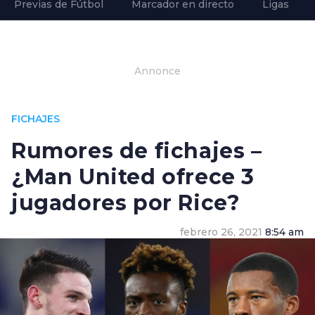
Previas de Fútbol
Marcador en directo
Ligas
Annonce
FICHAJES
Rumores de fichajes –
¿Man United ofrece 3
jugadores por Rice?
febrero 26, 2021
8:54 am