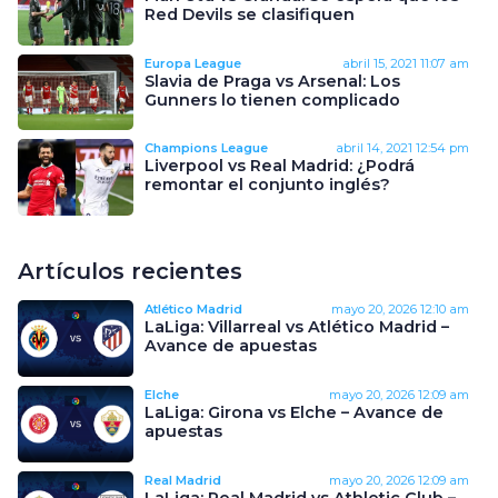
Red Devils se clasifiquen
Europa League
abril 15, 2021
11:07 am
Slavia de Praga vs Arsenal: Los
Gunners lo tienen complicado
Champions League
abril 14, 2021
12:54 pm
Liverpool vs Real Madrid: ¿Podrá
remontar el conjunto inglés?
Artículos recientes
Atlético Madrid
mayo 20, 2026
12:10 am
LaLiga: Villarreal vs Atlético Madrid –
Avance de apuestas
Elche
mayo 20, 2026
12:09 am
LaLiga: Girona vs Elche – Avance de
apuestas
Real Madrid
mayo 20, 2026
12:09 am
LaLiga: Real Madrid vs Athletic Club –