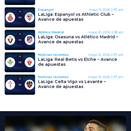
Espanyol
mayo 11, 2026
2:37 am
LaLiga: Espanyol vs Athletic Club –
Avance de apuestas
Atlético Madrid
mayo 10, 2026
2:38 am
LaLiga: Osasuna vs Atlético Madrid –
Avance de apuestas
Noticias recientes
mayo 10, 2026
2:37 am
LaLiga: Real Betis vs Elche – Avance
de apuestas
Noticias recientes
mayo 10, 2026
2:37 am
LaLiga: Celta Vigo vs Levante –
Avance de apuestas