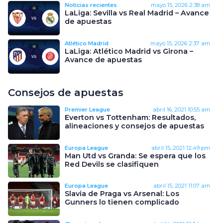
Noticias recientes
mayo 15, 2026
2:38 am
LaLiga: Sevilla vs Real Madrid – Avance
de apuestas
Atlético Madrid
mayo 15, 2026
2:37 am
LaLiga: Atlético Madrid vs Girona –
Avance de apuestas
Consejos de apuestas
Premier League
abril 16, 2021
10:55 am
Everton vs Tottenham: Resultados,
alineaciones y consejos de apuestas
Europa League
abril 15, 2021
12:49 pm
Man Utd vs Granda: Se espera que los
Red Devils se clasifiquen
Europa League
abril 15, 2021
11:07 am
Slavia de Praga vs Arsenal: Los
Gunners lo tienen complicado