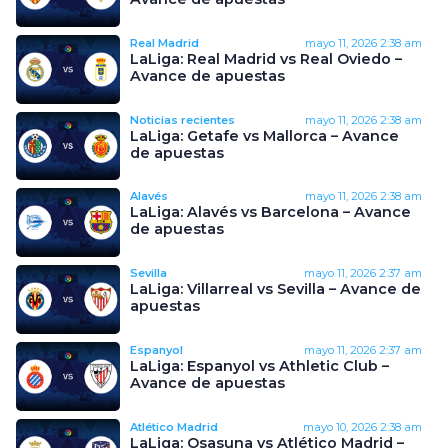
Real Madrid
mayo 11, 2026
2:38 am
LaLiga: Real Madrid vs Real Oviedo –
Avance de apuestas
Noticias recientes
mayo 11, 2026
2:38 am
LaLiga: Getafe vs Mallorca – Avance
de apuestas
Alavés
mayo 11, 2026
2:38 am
LaLiga: Alavés vs Barcelona – Avance
de apuestas
Sevilla
mayo 11, 2026
2:37 am
LaLiga: Villarreal vs Sevilla – Avance de
apuestas
Espanyol
mayo 11, 2026
2:37 am
LaLiga: Espanyol vs Athletic Club –
Avance de apuestas
Atlético Madrid
mayo 10, 2026
2:38 am
LaLiga: Osasuna vs Atlético Madrid –