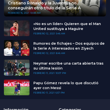
Cristiano Ronaldo y la Juventus no
conseguirán otro título de la Serie A
FEBRERO 16, 2021
10:08 AM
«No es un líder» Quieren que el Man
United sustituya a Maguire
FEBRERO 12, 2021
9:46 AM
Rumores de fichajes – Dos equipos de
la Serie A interesados en Ziyech
FEBRERO 12, 2021
8:46 AM
Neymar escribe una carta abierta tras
su última lesión
FEBRERO 11, 2021
10:07 PM
Papu Gómez revela lo que discutió
ayer con Messi
FEBRERO 11, 2021
6:57 PM
Información
Categorías