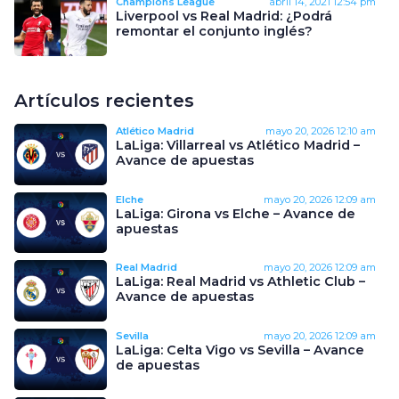
Champions League
abril 14, 2021
12:54 pm
Liverpool vs Real Madrid: ¿Podrá
remontar el conjunto inglés?
Artículos recientes
Atlético Madrid
mayo 20, 2026
12:10 am
LaLiga: Villarreal vs Atlético Madrid –
Avance de apuestas
Elche
mayo 20, 2026
12:09 am
LaLiga: Girona vs Elche – Avance de
apuestas
Real Madrid
mayo 20, 2026
12:09 am
LaLiga: Real Madrid vs Athletic Club –
Avance de apuestas
Sevilla
mayo 20, 2026
12:09 am
LaLiga: Celta Vigo vs Sevilla – Avance
de apuestas