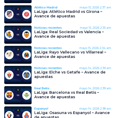
Atlético Madrid
mayo 15, 2026
2:37 am
LaLiga: Atlético Madrid vs Girona –
Avance de apuestas
Noticias recientes
mayo 15, 2026
2:35 am
LaLiga: Real Sociedad vs Valencia –
Avance de apuestas
Noticias recientes
mayo 15, 2026
2:34 am
LaLiga: Rayo Vallecano vs Villarreal –
Avance de apuestas
Noticias recientes
mayo 14, 2026
2:39 am
LaLiga: Elche vs Getafe – Avance de
apuestas
Real Betis
mayo 14, 2026
2:39 am
LaLiga: Barcelona vs Real Betis –
Avance de apuestas
Espanyol
mayo 14, 2026
2:38 am
LaLiga: Osasuna vs Espanyol – Avance
de apuestas