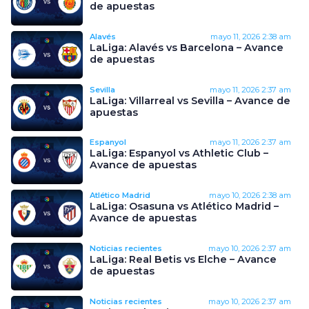
de apuestas
Alavés
mayo 11, 2026
2:38 am
LaLiga: Alavés vs Barcelona – Avance
de apuestas
Sevilla
mayo 11, 2026
2:37 am
LaLiga: Villarreal vs Sevilla – Avance de
apuestas
Espanyol
mayo 11, 2026
2:37 am
LaLiga: Espanyol vs Athletic Club –
Avance de apuestas
Atlético Madrid
mayo 10, 2026
2:38 am
LaLiga: Osasuna vs Atlético Madrid –
Avance de apuestas
Noticias recientes
mayo 10, 2026
2:37 am
LaLiga: Real Betis vs Elche – Avance
de apuestas
Noticias recientes
mayo 10, 2026
2:37 am