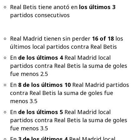
Real Betis tiene anotó en
los últimos 3
partidos consecutivos
Real Madrid tienen sin perder
16 of 18
los
últimos local partidos contra Real Betis
En
de los últimos 4
Real Madrid local
partidos contra Real Betis la suma de goles
fue menos 2.5
En
8 de los últimos 10
Real Madrid partidos
contra Real Betis la suma de goles fue
menos 3.5
En
de los últimos 5
Real Madrid local
partidos contra Real Betis la suma de goles
fue menos 3.5
En
3 de los últimos 4
Real Madrid local