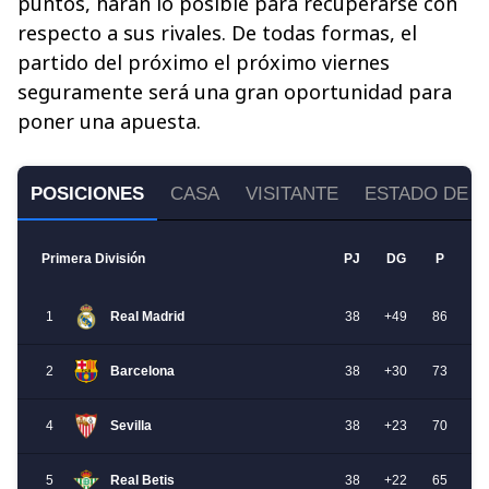
puntos, harán lo posible para recuperarse con
respecto a sus rivales. De todas formas, el
partido del próximo el próximo viernes
seguramente será una gran oportunidad para
poner una apuesta.