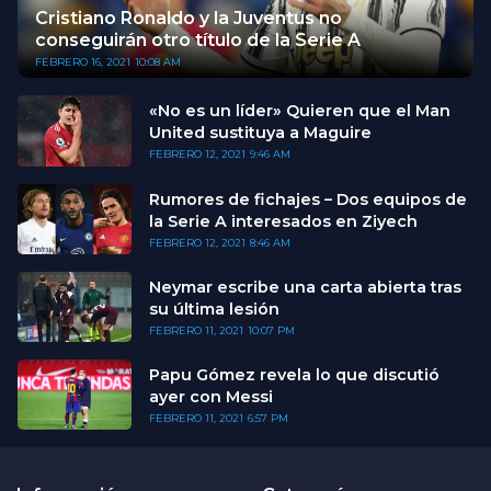
Cristiano Ronaldo y la Juventus no
conseguirán otro título de la Serie A
FEBRERO 16, 2021
10:08 AM
«No es un líder» Quieren que el Man
United sustituya a Maguire
FEBRERO 12, 2021
9:46 AM
Rumores de fichajes – Dos equipos de
la Serie A interesados en Ziyech
FEBRERO 12, 2021
8:46 AM
Neymar escribe una carta abierta tras
su última lesión
FEBRERO 11, 2021
10:07 PM
Papu Gómez revela lo que discutió
ayer con Messi
FEBRERO 11, 2021
6:57 PM