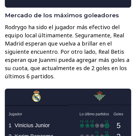
Mercado de los máximos goleadores
Rodrygo ha sido el jugador más efectivo del
equipo local últimamente. Seguramente, Real
Madrid esperan que vuelva a brillar en el
siguiente encuentro. Por otro lado, Real Betis
esperan que Juanmi pueda agregar más goles a
su cuota, que actualmente es de 2 goles en los
últimos 6 partidos.