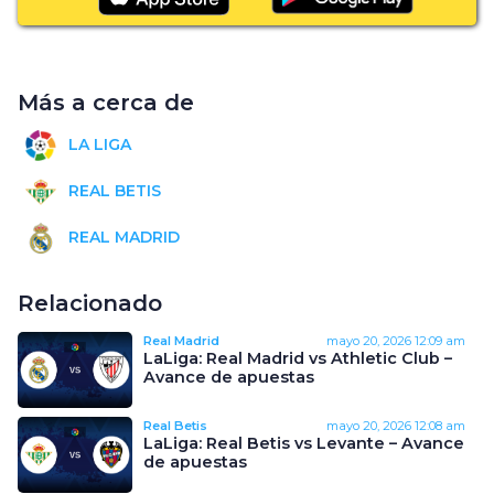
Más a cerca de
LA LIGA
REAL BETIS
REAL MADRID
Relacionado
Real Madrid
mayo 20, 2026
12:09 am
LaLiga: Real Madrid vs Athletic Club –
Avance de apuestas
Real Betis
mayo 20, 2026
12:08 am
LaLiga: Real Betis vs Levante – Avance
de apuestas