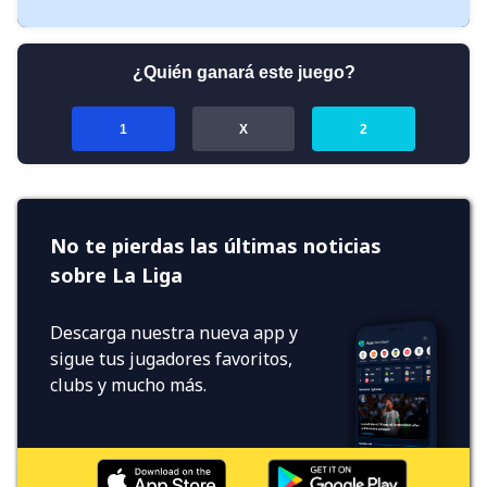
No te pierdas las últimas noticias
sobre La Liga
Descarga nuestra nueva app y
sigue tus jugadores favoritos,
clubs y mucho más.