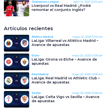
Champions League
abril 14, 2021
12:54 pm
Liverpool vs Real Madrid: ¿Podrá
remontar el conjunto inglés?
Artículos recientes
Atlético Madrid
mayo 20, 2026
12:10 am
LaLiga: Villarreal vs Atlético Madrid –
Avance de apuestas
Elche
mayo 20, 2026
12:09 am
LaLiga: Girona vs Elche – Avance de
apuestas
Real Madrid
mayo 20, 2026
12:09 am
LaLiga: Real Madrid vs Athletic Club –
Avance de apuestas
Sevilla
mayo 20, 2026
12:09 am
LaLiga: Celta Vigo vs Sevilla – Avance
de apuestas