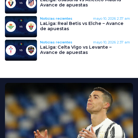
Avance de apuestas
Noticias recientes
mayo 10, 2026
2:37 am
LaLiga: Real Betis vs Elche – Avance
de apuestas
Noticias recientes
mayo 10, 2026
2:37 am
LaLiga: Celta Vigo vs Levante –
Avance de apuestas