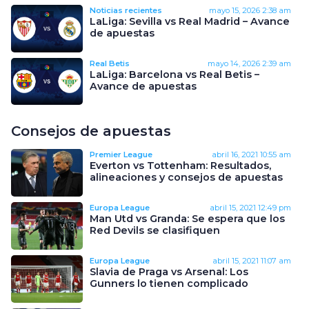
Noticias recientes
mayo 15, 2026
2:38 am
LaLiga: Sevilla vs Real Madrid – Avance
de apuestas
Real Betis
mayo 14, 2026
2:39 am
LaLiga: Barcelona vs Real Betis –
Avance de apuestas
Consejos de apuestas
Premier League
abril 16, 2021
10:55 am
Everton vs Tottenham: Resultados,
alineaciones y consejos de apuestas
Europa League
abril 15, 2021
12:49 pm
Man Utd vs Granda: Se espera que los
Red Devils se clasifiquen
Europa League
abril 15, 2021
11:07 am
Slavia de Praga vs Arsenal: Los
Gunners lo tienen complicado