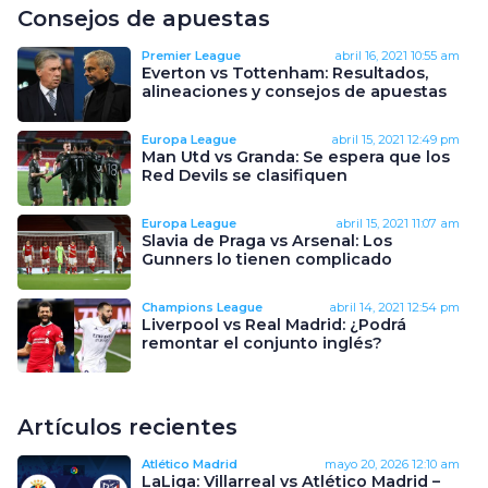
Consejos de apuestas
Premier League
abril 16, 2021
10:55 am
Everton vs Tottenham: Resultados,
alineaciones y consejos de apuestas
Europa League
abril 15, 2021
12:49 pm
Man Utd vs Granda: Se espera que los
Red Devils se clasifiquen
Europa League
abril 15, 2021
11:07 am
Slavia de Praga vs Arsenal: Los
Gunners lo tienen complicado
Champions League
abril 14, 2021
12:54 pm
Liverpool vs Real Madrid: ¿Podrá
remontar el conjunto inglés?
Artículos recientes
Atlético Madrid
mayo 20, 2026
12:10 am
LaLiga: Villarreal vs Atlético Madrid –