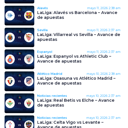
Alavés
mayo 11, 2026
2:38 am
LaLiga: Alavés vs Barcelona – Avance
de apuestas
Sevilla
mayo 11, 2026
2:37 am
LaLiga: Villarreal vs Sevilla – Avance de
apuestas
Espanyol
mayo 11, 2026
2:37 am
LaLiga: Espanyol vs Athletic Club –
Avance de apuestas
Atlético Madrid
mayo 10, 2026
2:38 am
LaLiga: Osasuna vs Atlético Madrid –
Avance de apuestas
Noticias recientes
mayo 10, 2026
2:37 am
LaLiga: Real Betis vs Elche – Avance
de apuestas
Noticias recientes
mayo 10, 2026
2:37 am
LaLiga: Celta Vigo vs Levante –
Avance de apuestas