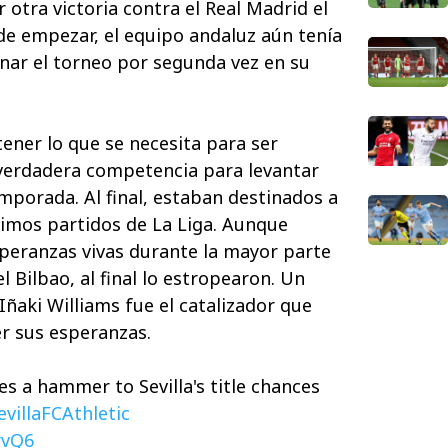
 otra victoria contra el Real Madrid el
e empezar, el equipo andaluz aún tenía
anar el torneo por segunda vez en su
ner lo que se necesita para ser
 verdadera competencia para levantar
temporada. Al final, estaban destinados a
ltimos partidos de La Liga. Aunque
peranzas vivas durante la mayor parte
l Bilbao, al final lo estropearon. Un
 Iñaki Williams fue el catalizador que
er sus esperanzas.
 a hammer to Sevilla's title chances
villaFCAthletic
rvQ6