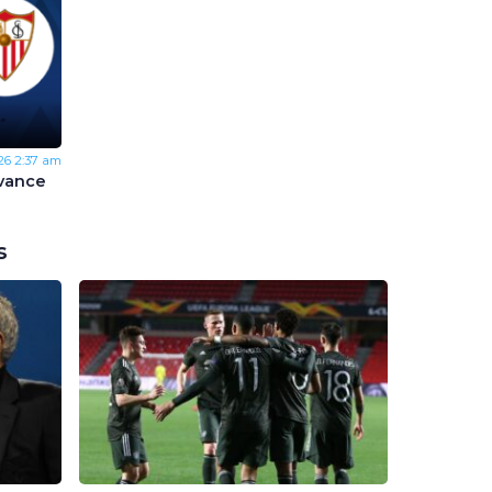
26
2:37 am
Avance
s