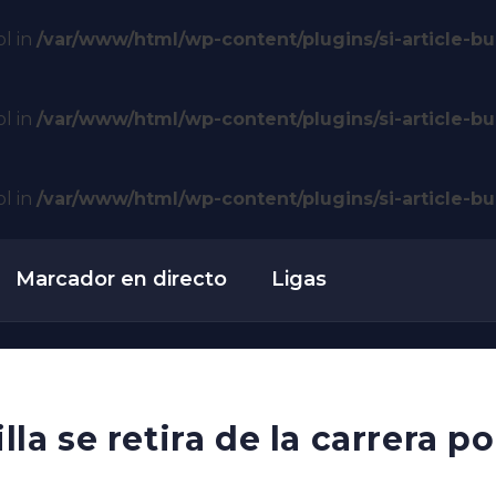
ol in
/var/www/html/wp-content/plugins/si-article-bui
ol in
/var/www/html/wp-content/plugins/si-article-bui
ol in
/var/www/html/wp-content/plugins/si-article-bui
Marcador en directo
Ligas
illa se retira de la carrera p