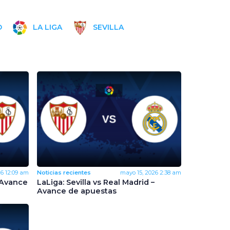
O
LA LIGA
SEVILLA
26
12:09 am
Noticias recientes
mayo 15, 2026
2:38 am
– Avance
LaLiga: Sevilla vs Real Madrid –
Avance de apuestas