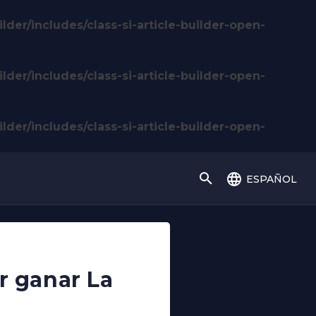
lder/includes/class-si-article-builder-open-
lder/includes/class-si-article-builder-open-
lder/includes/class-si-article-builder-open-
español
or ganar La