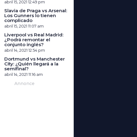
abril 15, 2021
12:49 pm
Slavia de Praga vs Arsenal:
Los Gunners lo tienen
complicado
abril 15, 2021
11:07 am
Liverpool vs Real Madrid:
¿Podrá remontar el
conjunto inglés?
abril 14, 2021
12:54 pm
Dortmund vs Manchester
City: ¿Quién llegará a la
semifinal?
abril 14, 2021
11:16 am
Annonce