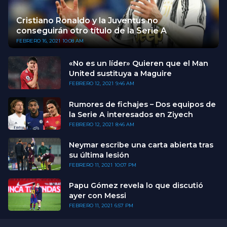
Cristiano Ronaldo y la Juventus no
conseguirán otro título de la Serie A
FEBRERO 16, 2021
10:08 AM
«No es un líder» Quieren que el Man
United sustituya a Maguire
FEBRERO 12, 2021
9:46 AM
Rumores de fichajes – Dos equipos de
la Serie A interesados en Ziyech
FEBRERO 12, 2021
8:46 AM
Neymar escribe una carta abierta tras
su última lesión
FEBRERO 11, 2021
10:07 PM
Papu Gómez revela lo que discutió
ayer con Messi
FEBRERO 11, 2021
6:57 PM