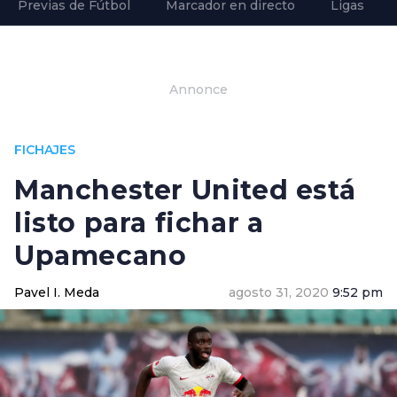
Previas de Fútbol
Marcador en directo
Ligas
Annonce
FICHAJES
Manchester United está
listo para fichar a
Upamecano
Pavel I. Meda
agosto 31, 2020
9:52 pm