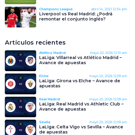
Champions League
abril 14, 2021
12:54 pm
Liverpool vs Real Madrid: ¿Podrá
remontar el conjunto inglés?
Artículos recientes
Atlético Madrid
mayo 20, 2026
12:10 am
LaLiga: Villarreal vs Atlético Madrid –
Avance de apuestas
Elche
mayo 20, 2026
12:09 am
LaLiga: Girona vs Elche – Avance de
apuestas
Real Madrid
mayo 20, 2026
12:09 am
LaLiga: Real Madrid vs Athletic Club –
Avance de apuestas
Sevilla
mayo 20, 2026
12:09 am
LaLiga: Celta Vigo vs Sevilla – Avance
de apuestas