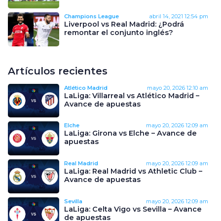
Champions League
abril 14, 2021
12:54 pm
Liverpool vs Real Madrid: ¿Podrá
remontar el conjunto inglés?
Artículos recientes
Atlético Madrid
mayo 20, 2026
12:10 am
LaLiga: Villarreal vs Atlético Madrid –
Avance de apuestas
Elche
mayo 20, 2026
12:09 am
LaLiga: Girona vs Elche – Avance de
apuestas
Real Madrid
mayo 20, 2026
12:09 am
LaLiga: Real Madrid vs Athletic Club –
Avance de apuestas
Sevilla
mayo 20, 2026
12:09 am
LaLiga: Celta Vigo vs Sevilla – Avance
de apuestas