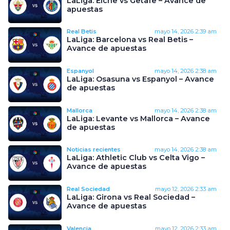
LaLiga: Elche vs Getafe – Avance de
apuestas
Real Betis
mayo 14, 2026
2:39 am
LaLiga: Barcelona vs Real Betis –
Avance de apuestas
Espanyol
mayo 14, 2026
2:38 am
LaLiga: Osasuna vs Espanyol – Avance
de apuestas
Mallorca
mayo 14, 2026
2:38 am
LaLiga: Levante vs Mallorca – Avance
de apuestas
Noticias recientes
mayo 14, 2026
2:38 am
LaLiga: Athletic Club vs Celta Vigo –
Avance de apuestas
Real Sociedad
mayo 12, 2026
2:33 am
LaLiga: Girona vs Real Sociedad –
Avance de apuestas
Valencia
mayo 12, 2026
2:33 am