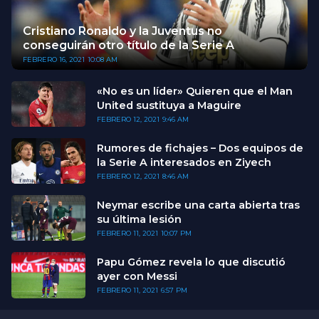
Cristiano Ronaldo y la Juventus no
conseguirán otro título de la Serie A
FEBRERO 16, 2021
10:08 AM
«No es un líder» Quieren que el Man
United sustituya a Maguire
FEBRERO 12, 2021
9:46 AM
Rumores de fichajes – Dos equipos de
la Serie A interesados en Ziyech
FEBRERO 12, 2021
8:46 AM
Neymar escribe una carta abierta tras
su última lesión
FEBRERO 11, 2021
10:07 PM
Papu Gómez revela lo que discutió
ayer con Messi
FEBRERO 11, 2021
6:57 PM