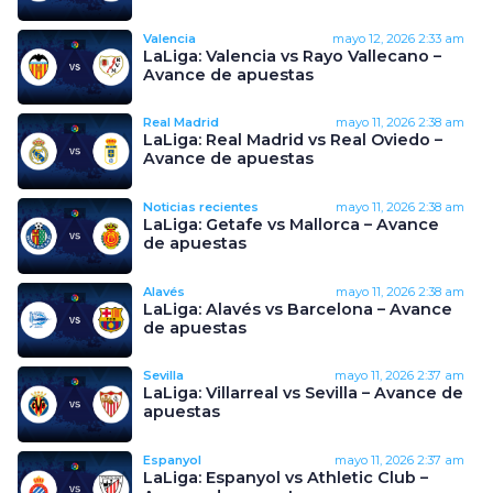
Valencia
mayo 12, 2026
2:33 am
LaLiga: Valencia vs Rayo Vallecano –
Avance de apuestas
Real Madrid
mayo 11, 2026
2:38 am
LaLiga: Real Madrid vs Real Oviedo –
Avance de apuestas
Noticias recientes
mayo 11, 2026
2:38 am
LaLiga: Getafe vs Mallorca – Avance
de apuestas
Alavés
mayo 11, 2026
2:38 am
LaLiga: Alavés vs Barcelona – Avance
de apuestas
Sevilla
mayo 11, 2026
2:37 am
LaLiga: Villarreal vs Sevilla – Avance de
apuestas
Espanyol
mayo 11, 2026
2:37 am
LaLiga: Espanyol vs Athletic Club –