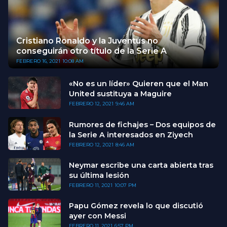
Cristiano Ronaldo y la Juventus no
conseguirán otro título de la Serie A
FEBRERO 16, 2021
10:08 AM
«No es un líder» Quieren que el Man
United sustituya a Maguire
FEBRERO 12, 2021
9:46 AM
Rumores de fichajes – Dos equipos de
la Serie A interesados en Ziyech
FEBRERO 12, 2021
8:46 AM
Neymar escribe una carta abierta tras
su última lesión
FEBRERO 11, 2021
10:07 PM
Papu Gómez revela lo que discutió
ayer con Messi
FEBRERO 11, 2021
6:57 PM