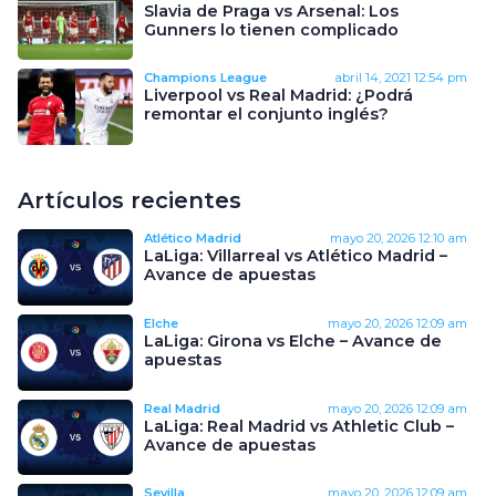
Slavia de Praga vs Arsenal: Los
Gunners lo tienen complicado
Champions League
abril 14, 2021
12:54 pm
Liverpool vs Real Madrid: ¿Podrá
remontar el conjunto inglés?
Artículos recientes
Atlético Madrid
mayo 20, 2026
12:10 am
LaLiga: Villarreal vs Atlético Madrid –
Avance de apuestas
Elche
mayo 20, 2026
12:09 am
LaLiga: Girona vs Elche – Avance de
apuestas
Real Madrid
mayo 20, 2026
12:09 am
LaLiga: Real Madrid vs Athletic Club –
Avance de apuestas
Sevilla
mayo 20, 2026
12:09 am