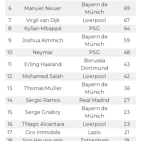
Bayern de
6
Manuel Neuer
69
Múnich
7
Virgil van Dijk
Liverpool
67
8
Kylian Mbappé
PSG
64
Bayern de
9
Joshua Kimmich
59
Múnich
10
Neymar
PSG
48
Borussia
11
Erling Haaland
43
Dortmund
12
Mohamed Salah
Liverpool
42
Bayern de
13
Thomas Müller
36
Múnich
14
Sergio Ramos
Real Madrid
27
Bayern de
15
Serge Gnabry
23
Múnich
16
Thiago Alcantara
Liverpool
23
17
Ciro Immobile
Lazio
21
18
Son Heung-min
Tottenham
18