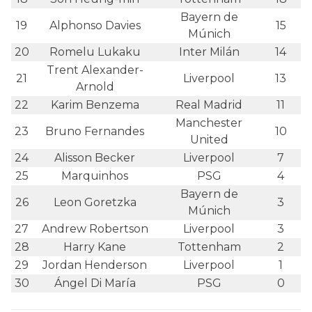
Bayern de
19
Alphonso Davies
15
Múnich
20
Romelu Lukaku
Inter Milán
14
Trent Alexander-
21
Liverpool
13
Arnold
22
Karim Benzema
Real Madrid
11
Manchester
23
Bruno Fernandes
10
United
24
Alisson Becker
Liverpool
7
25
Marquinhos
PSG
4
Bayern de
26
Leon Goretzka
3
Múnich
27
Andrew Robertson
Liverpool
3
28
Harry Kane
Tottenham
2
29
Jordan Henderson
Liverpool
1
30
Ángel Di María
PSG
0