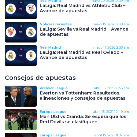
Real Madrid
mayo 20, 2026
12:09 am
LaLiga: Real Madrid vs Athletic Club –
Avance de apuestas
Noticias recientes
mayo 15, 2026
2:38 am
LaLiga: Sevilla vs Real Madrid – Avance
de apuestas
Real Madrid
mayo 11, 2026
2:38 am
LaLiga: Real Madrid vs Real Oviedo –
Avance de apuestas
Consejos de apuestas
Premier League
abril 16, 2021
10:55 am
Everton vs Tottenham: Resultados,
alineaciones y consejos de apuestas
Europa League
abril 15, 2021
12:49 pm
Man Utd vs Granda: Se espera que los
Red Devils se clasifiquen
Europa League
abril 15, 2021
11:07 am