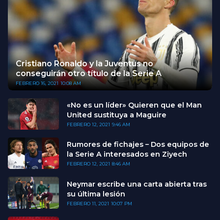
Cristiano Ronaldo y la Juventus no
conseguirán otro título de la Serie A
FEBRERO 16, 2021
10:08 AM
«No es un líder» Quieren que el Man
United sustituya a Maguire
FEBRERO 12, 2021
9:46 AM
Rumores de fichajes – Dos equipos de
la Serie A interesados en Ziyech
FEBRERO 12, 2021
8:46 AM
Neymar escribe una carta abierta tras
su última lesión
FEBRERO 11, 2021
10:07 PM