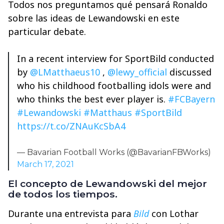
Todos nos preguntamos qué pensará Ronaldo
sobre las ideas de Lewandowski en este
particular debate.
In a recent interview for SportBild conducted
by
@LMatthaeus10
,
@lewy_official
discussed
who his childhood footballing idols were and
who thinks the best ever player is.
#FCBayern
#Lewandowski
#Matthaus
#SportBild
https://t.co/ZNAuKcSbA4
— Bavarian Football Works (@BavarianFBWorks)
March 17, 2021
El concepto de Lewandowski del mejor
de todos los tiempos.
Durante una entrevista para
Bild
con Lothar