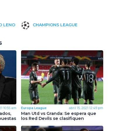
D LENO
CHAMPIONS LEAGUE
s
21
10:55 am
Europa League
abril 15, 2021
12:49 pm
ados,
Man Utd vs Granda: Se espera que
puestas
los Red Devils se clasifiquen