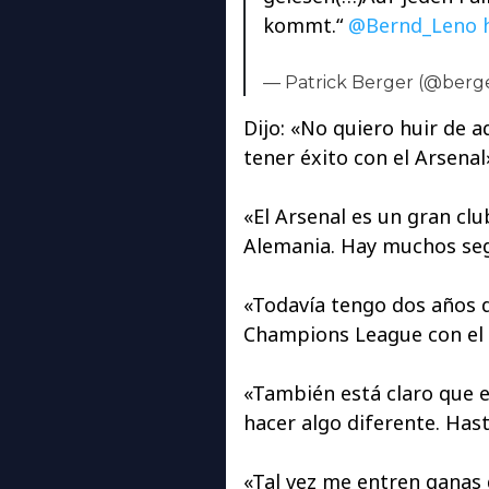
kommt.“
@Bernd_Leno
— Patrick Berger (@berg
Dijo: «No quiero huir de a
tener éxito con el Arsenal
«El Arsenal es un gran cl
Alemania. Hay muchos seg
«Todavía tengo dos años d
Champions League con el 
«También está claro que 
hacer algo diferente. Has
«Tal vez me entren ganas d