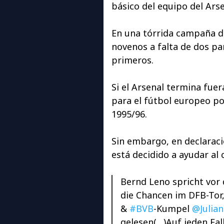
básico del equipo del Ars
En una tórrida campaña d
novenos a falta de dos pa
primeros.
Si el Arsenal termina fuera
para el fútbol europeo p
1995/96.
Sin embargo, en declarac
está decidido a ayudar al 
Bernd Leno spricht vor
die Chancen im DFB-To
&
#BVB
-Kumpel
@Julia
gelesen(…)Auf jeden Fal