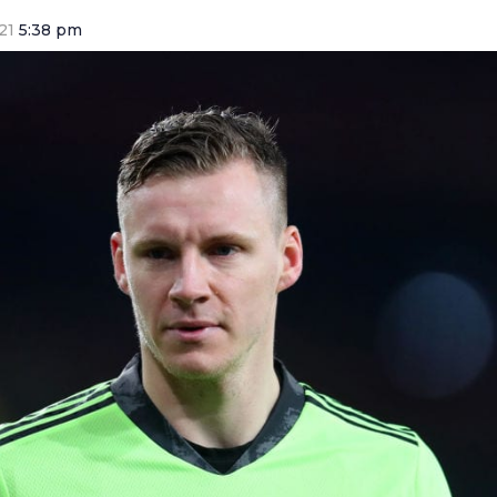
21
5:38 pm