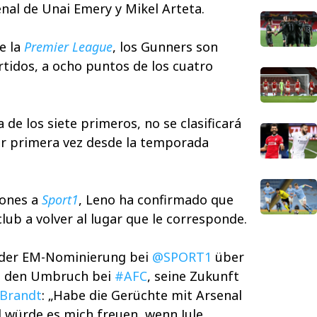
enal de Unai Emery y Mikel Arteta.
e la
Premier League
, los Gunners son
rtidos, a ocho puntos de los cuatro
 de los siete primeros, no se clasificará
or primera vez desde la temporada
iones a
Sport1
, Leno ha confirmado que
club a volver al lugar que le corresponde.
 der EM-Nominierung bei
@SPORT1
über
r, den Umbruch bei
#AFC
, seine Zukunft
nBrandt
: „Habe die Gerüchte mit Arsenal
l würde es mich freuen, wenn Jule