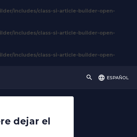
lder/includes/class-si-article-builder-open-
lder/includes/class-si-article-builder-open-
lder/includes/class-si-article-builder-open-
español
e dejar el