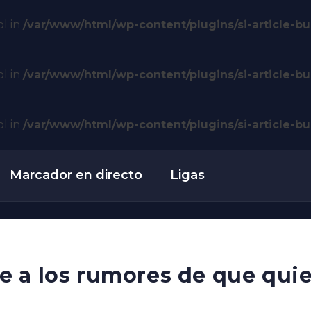
ol in
/var/www/html/wp-content/plugins/si-article-bui
ol in
/var/www/html/wp-content/plugins/si-article-bui
ol in
/var/www/html/wp-content/plugins/si-article-bui
Marcador en directo
Ligas
 a los rumores de que quier