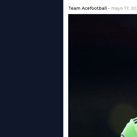
Team Acefootball
mayo 17, 20