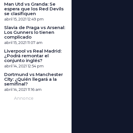
Man Utd vs Granda: Se
espera que los Red Devils
se clasifiquen
abril 15, 2021
12:49 pm
Slavia de Praga vs Arsenal:
Los Gunners lo tienen
complicado
abril 15, 2021
11:07 am
Liverpool vs Real Madrid:
¿Podrá remontar el
conjunto inglés?
abril 14, 2021
12:54 pm
Dortmund vs Manchester
City: ¿Quién llegará a la
semifinal?
abril 14, 2021
11:16 am
Annonce