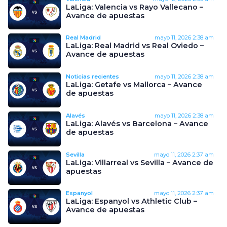
LaLiga: Valencia vs Rayo Vallecano –
Avance de apuestas
Real Madrid
mayo 11, 2026
2:38 am
LaLiga: Real Madrid vs Real Oviedo –
Avance de apuestas
Noticias recientes
mayo 11, 2026
2:38 am
LaLiga: Getafe vs Mallorca – Avance
de apuestas
Alavés
mayo 11, 2026
2:38 am
LaLiga: Alavés vs Barcelona – Avance
de apuestas
Sevilla
mayo 11, 2026
2:37 am
LaLiga: Villarreal vs Sevilla – Avance de
apuestas
Espanyol
mayo 11, 2026
2:37 am
LaLiga: Espanyol vs Athletic Club –
Avance de apuestas