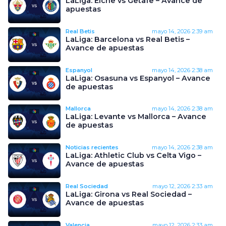
LaLiga: Elche vs Getafe – Avance de
apuestas
Real Betis
mayo 14, 2026
2:39 am
LaLiga: Barcelona vs Real Betis –
Avance de apuestas
Espanyol
mayo 14, 2026
2:38 am
LaLiga: Osasuna vs Espanyol – Avance
de apuestas
Mallorca
mayo 14, 2026
2:38 am
LaLiga: Levante vs Mallorca – Avance
de apuestas
Noticias recientes
mayo 14, 2026
2:38 am
LaLiga: Athletic Club vs Celta Vigo –
Avance de apuestas
Real Sociedad
mayo 12, 2026
2:33 am
LaLiga: Girona vs Real Sociedad –
Avance de apuestas
Valencia
mayo 12, 2026
2:33 am