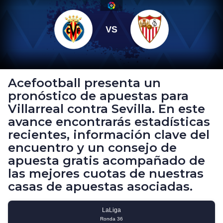
Acefootball presenta un
pronóstico de apuestas para
Villarreal contra Sevilla. En este
avance encontrarás estadísticas
recientes, información clave del
encuentro y un consejo de
apuesta gratis acompañado de
las mejores cuotas de nuestras
casas de apuestas asociadas.