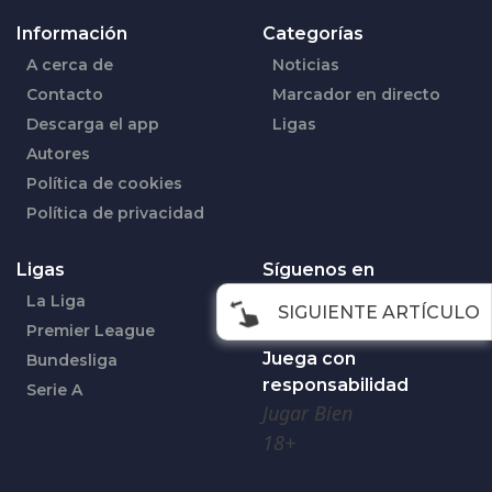
Información
Categorías
A cerca de
Noticias
Contacto
Marcador en directo
Descarga el app
Ligas
Autores
Política de cookies
Política de privacidad
Ligas
Síguenos en
La Liga
Facebook
SIGUIENTE ARTÍCULO
Premier League
Juega con
Bundesliga
responsabilidad
Serie A
Jugar Bien
18+