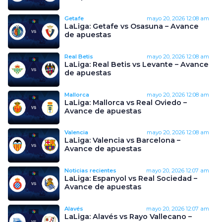
Getafe
mayo 20, 2026
12:08 am
LaLiga: Getafe vs Osasuna – Avance
de apuestas
Real Betis
mayo 20, 2026
12:08 am
LaLiga: Real Betis vs Levante – Avance
de apuestas
Mallorca
mayo 20, 2026
12:08 am
LaLiga: Mallorca vs Real Oviedo –
Avance de apuestas
Valencia
mayo 20, 2026
12:08 am
LaLiga: Valencia vs Barcelona –
Avance de apuestas
Noticias recientes
mayo 20, 2026
12:07 am
LaLiga: Espanyol vs Real Sociedad –
Avance de apuestas
Alavés
mayo 20, 2026
12:07 am
LaLiga: Alavés vs Rayo Vallecano –