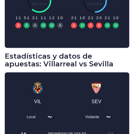
Estadísticas y datos de
apuestas: Villarreal vs Sevilla