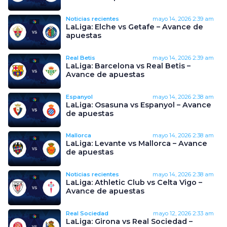
Noticias recientes
mayo 14, 2026
2:39 am
LaLiga: Elche vs Getafe – Avance de
apuestas
Real Betis
mayo 14, 2026
2:39 am
LaLiga: Barcelona vs Real Betis –
Avance de apuestas
Espanyol
mayo 14, 2026
2:38 am
LaLiga: Osasuna vs Espanyol – Avance
de apuestas
Mallorca
mayo 14, 2026
2:38 am
LaLiga: Levante vs Mallorca – Avance
de apuestas
Noticias recientes
mayo 14, 2026
2:38 am
LaLiga: Athletic Club vs Celta Vigo –
Avance de apuestas
Real Sociedad
mayo 12, 2026
2:33 am
LaLiga: Girona vs Real Sociedad –