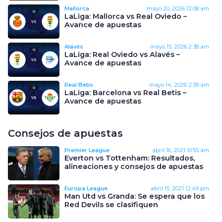
Mallorca
mayo 20, 2026
12:08 am
LaLiga: Mallorca vs Real Oviedo –
Avance de apuestas
Alavés
mayo 15, 2026
2:38 am
LaLiga: Real Oviedo vs Alavés –
Avance de apuestas
Real Betis
mayo 14, 2026
2:39 am
LaLiga: Barcelona vs Real Betis –
Avance de apuestas
Consejos de apuestas
Premier League
abril 16, 2021
10:55 am
Everton vs Tottenham: Resultados,
alineaciones y consejos de apuestas
Europa League
abril 15, 2021
12:49 pm
Man Utd vs Granda: Se espera que los
Red Devils se clasifiquen