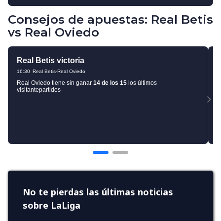
Consejos de apuestas: Real Betis
vs Real Oviedo
No te pierdas las últimas noticias
sobre LaLiga