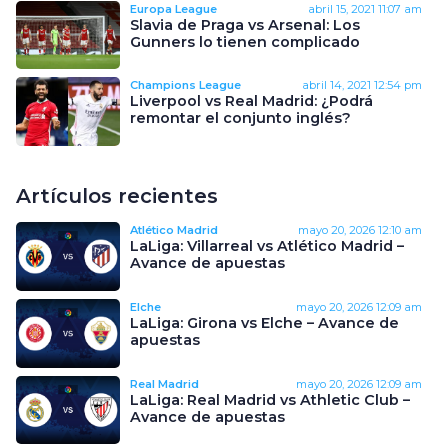
Europa League
abril 15, 2021
11:07 am
Slavia de Praga vs Arsenal: Los
Gunners lo tienen complicado
Champions League
abril 14, 2021
12:54 pm
Liverpool vs Real Madrid: ¿Podrá
remontar el conjunto inglés?
Artículos recientes
Atlético Madrid
mayo 20, 2026
12:10 am
LaLiga: Villarreal vs Atlético Madrid –
Avance de apuestas
Elche
mayo 20, 2026
12:09 am
LaLiga: Girona vs Elche – Avance de
apuestas
Real Madrid
mayo 20, 2026
12:09 am
LaLiga: Real Madrid vs Athletic Club –
Avance de apuestas