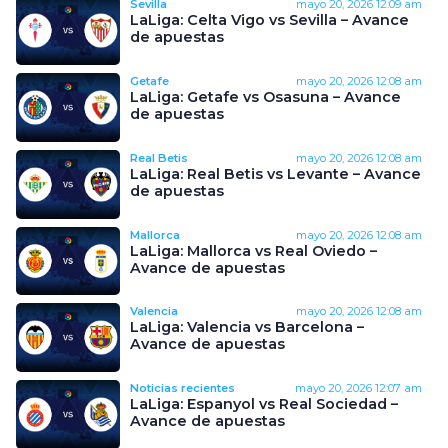
Sevilla
mayo 20, 2026
12:09 am
LaLiga: Celta Vigo vs Sevilla – Avance
de apuestas
Getafe
mayo 20, 2026
12:08 am
LaLiga: Getafe vs Osasuna – Avance
de apuestas
Real Betis
mayo 20, 2026
12:08 am
LaLiga: Real Betis vs Levante – Avance
de apuestas
Mallorca
mayo 20, 2026
12:08 am
LaLiga: Mallorca vs Real Oviedo –
Avance de apuestas
Valencia
mayo 20, 2026
12:08 am
LaLiga: Valencia vs Barcelona –
Avance de apuestas
Noticias recientes
mayo 20, 2026
12:07 am
LaLiga: Espanyol vs Real Sociedad –
Avance de apuestas