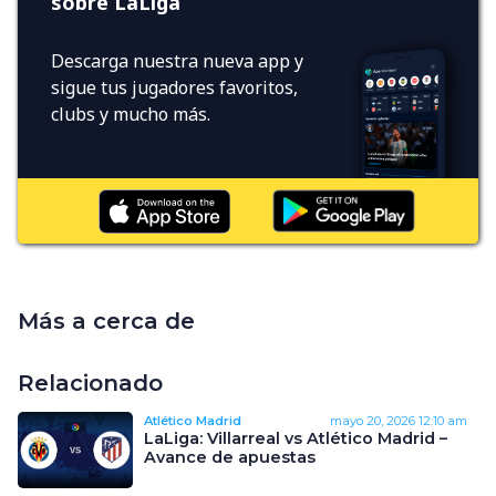
sobre LaLiga
Descarga nuestra nueva app y
sigue tus jugadores favoritos,
clubs y mucho más.
Más a cerca de
Relacionado
Atlético Madrid
mayo 20, 2026
12:10 am
LaLiga: Villarreal vs Atlético Madrid –
Avance de apuestas