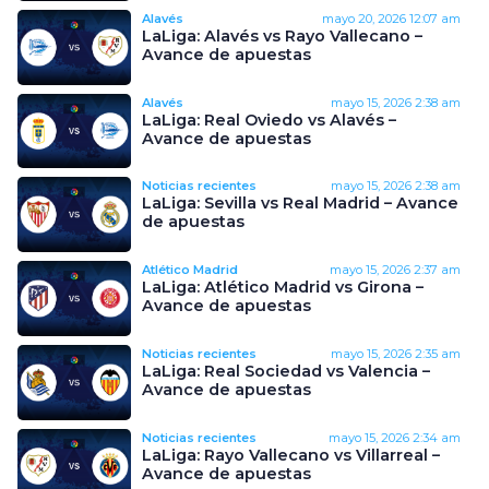
Alavés
mayo 20, 2026
12:07 am
LaLiga: Alavés vs Rayo Vallecano –
Avance de apuestas
Alavés
mayo 15, 2026
2:38 am
LaLiga: Real Oviedo vs Alavés –
Avance de apuestas
Noticias recientes
mayo 15, 2026
2:38 am
LaLiga: Sevilla vs Real Madrid – Avance
de apuestas
Atlético Madrid
mayo 15, 2026
2:37 am
LaLiga: Atlético Madrid vs Girona –
Avance de apuestas
Noticias recientes
mayo 15, 2026
2:35 am
LaLiga: Real Sociedad vs Valencia –
Avance de apuestas
Noticias recientes
mayo 15, 2026
2:34 am
LaLiga: Rayo Vallecano vs Villarreal –
Avance de apuestas