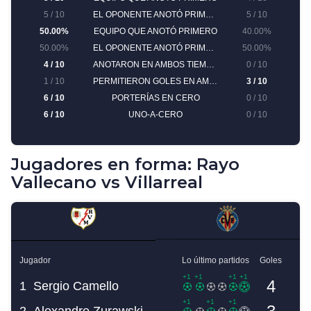
Jugadores en forma: Rayo
Vallecano vs Villarreal