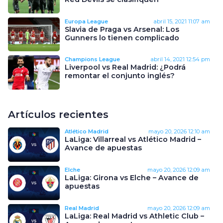
Europa League
abril 15, 2021
11:07 am
Slavia de Praga vs Arsenal: Los
Gunners lo tienen complicado
Champions League
abril 14, 2021
12:54 pm
Liverpool vs Real Madrid: ¿Podrá
remontar el conjunto inglés?
Artículos recientes
Atlético Madrid
mayo 20, 2026
12:10 am
LaLiga: Villarreal vs Atlético Madrid –
Avance de apuestas
Elche
mayo 20, 2026
12:09 am
LaLiga: Girona vs Elche – Avance de
apuestas
Real Madrid
mayo 20, 2026
12:09 am
LaLiga: Real Madrid vs Athletic Club –