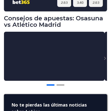
Consejos de apuestas: Osasuna
vs Atlético Madrid
No te pierdas las últimas noticias