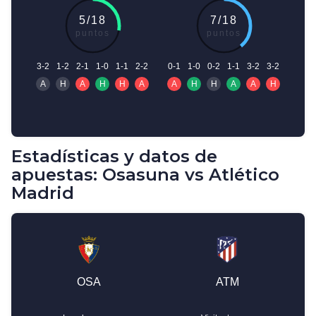
Estadísticas y datos de
apuestas: Osasuna vs Atlético
Madrid