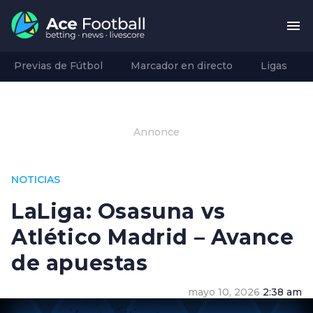
Previas de Fútbol
Marcador en directo
Ligas
Annonce
NOTICIAS
LaLiga: Osasuna vs
Atlético Madrid – Avance
de apuestas
mayo 10, 2026
2:38 am