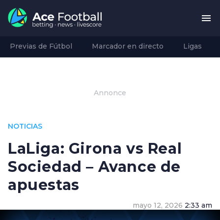
Previas de Fútbol
Marcador en directo
Ligas
Annonce
NOTICIAS
LaLiga: Girona vs Real
Sociedad – Avance de
apuestas
mayo 12, 2026
2:33 am