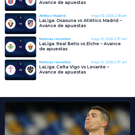
Avance de apuestas
Atlético Madrid
mayo 10, 2026
2:38 am
LaLiga: Osasuna vs Atlético Madrid –
Avance de apuestas
Noticias recientes
mayo 10, 2026
2:37 am
LaLiga: Real Betis vs Elche – Avance
de apuestas
Noticias recientes
mayo 10, 2026
2:37 am
LaLiga: Celta Vigo vs Levante –
Avance de apuestas