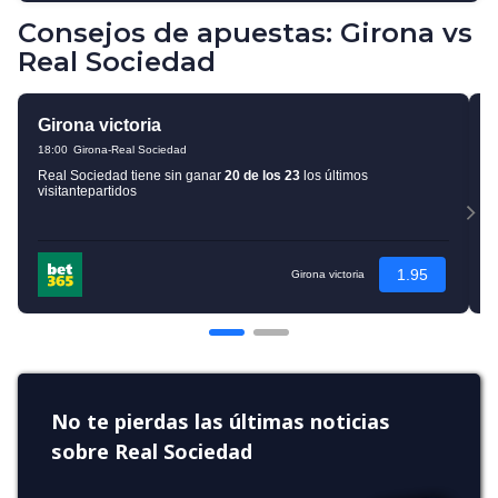
Consejos de apuestas: Girona vs
Real Sociedad
No te pierdas las últimas noticias
sobre Real Sociedad