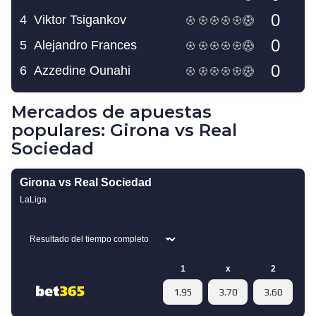
Mercados de apuestas
populares: Girona vs Real
Sociedad