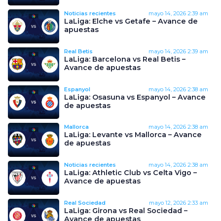
Noticias recientes
mayo 14, 2026
2:39 am
LaLiga: Elche vs Getafe – Avance de
apuestas
Real Betis
mayo 14, 2026
2:39 am
LaLiga: Barcelona vs Real Betis –
Avance de apuestas
Espanyol
mayo 14, 2026
2:38 am
LaLiga: Osasuna vs Espanyol – Avance
de apuestas
Mallorca
mayo 14, 2026
2:38 am
LaLiga: Levante vs Mallorca – Avance
de apuestas
Noticias recientes
mayo 14, 2026
2:38 am
LaLiga: Athletic Club vs Celta Vigo –
Avance de apuestas
Real Sociedad
mayo 12, 2026
2:33 am
LaLiga: Girona vs Real Sociedad –
Avance de apuestas