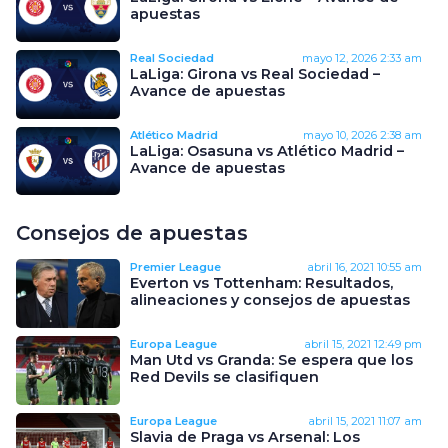
apuestas
Real Sociedad
mayo 12, 2026
2:33 am
LaLiga: Girona vs Real Sociedad –
Avance de apuestas
Atlético Madrid
mayo 10, 2026
2:38 am
LaLiga: Osasuna vs Atlético Madrid –
Avance de apuestas
Consejos de apuestas
Premier League
abril 16, 2021
10:55 am
Everton vs Tottenham: Resultados,
alineaciones y consejos de apuestas
Europa League
abril 15, 2021
12:49 pm
Man Utd vs Granda: Se espera que los
Red Devils se clasifiquen
Europa League
abril 15, 2021
11:07 am
Slavia de Praga vs Arsenal: Los