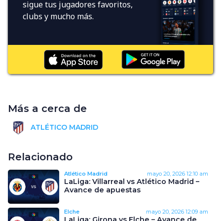
sigue tus jugadores favoritos,
clubs y mucho más.
Más a cerca de
ATLÉTICO MADRID
Relacionado
Atlético Madrid
mayo 20, 2026
12:10 am
LaLiga: Villarreal vs Atlético Madrid –
Avance de apuestas
Elche
mayo 20, 2026
12:09 am
LaLiga: Girona vs Elche – Avance de