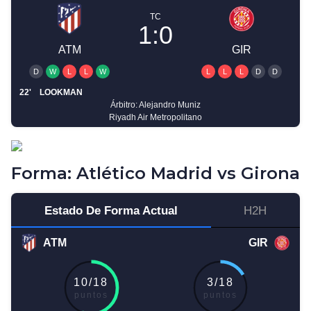
Forma: Atlético Madrid vs Girona