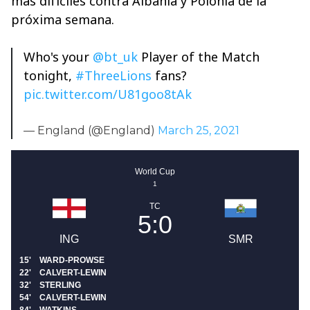
más difíciles contra Albania y Polonia de la
próxima semana.
Who's your
@bt_uk
Player of the Match
tonight,
#ThreeLions
fans?
pic.twitter.com/U81goo8tAk
— England (@England)
March 25, 2021