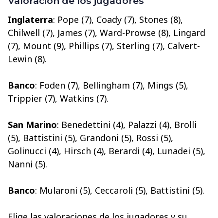
Valoración de los jugadores
Inglaterra
: Pope (7), Coady (7), Stones (8),
Chilwell (7), James (7), Ward-Prowse (8), Lingard
(7), Mount (9), Phillips (7), Sterling (7), Calvert-
Lewin (8).
Banco
: Foden (7), Bellingham (7), Mings (5),
Trippier (7), Watkins (7).
San Marino
: Benedettini (4), Palazzi (4), Brolli
(5), Battistini (5), Grandoni (5), Rossi (5),
Golinucci (4), Hirsch (4), Berardi (4), Lunadei (5),
Nanni (5).
Banco
: Mularoni (5), Ceccaroli (5), Battistini (5).
Elige las valoraciones de los jugadores y su