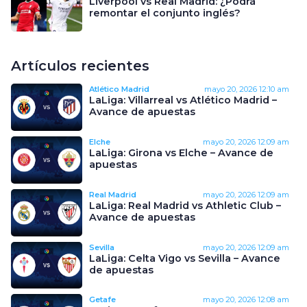
Liverpool vs Real Madrid: ¿Podrá
remontar el conjunto inglés?
Artículos recientes
Atlético Madrid
mayo 20, 2026
12:10 am
LaLiga: Villarreal vs Atlético Madrid –
Avance de apuestas
Elche
mayo 20, 2026
12:09 am
LaLiga: Girona vs Elche – Avance de
apuestas
Real Madrid
mayo 20, 2026
12:09 am
LaLiga: Real Madrid vs Athletic Club –
Avance de apuestas
Sevilla
mayo 20, 2026
12:09 am
LaLiga: Celta Vigo vs Sevilla – Avance
de apuestas
Getafe
mayo 20, 2026
12:08 am