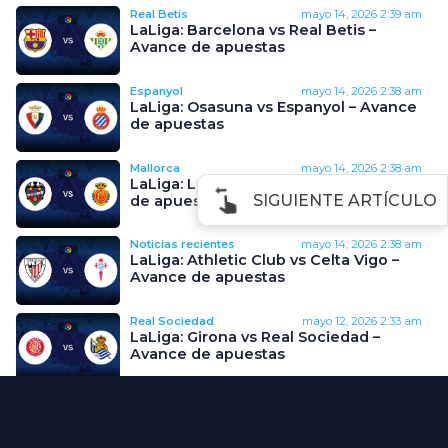
Real Betis
mayo 14, 2026
2:39 am
LaLiga: Barcelona vs Real Betis –
Avance de apuestas
Espanyol
mayo 14, 2026
2:38 am
LaLiga: Osasuna vs Espanyol – Avance
de apuestas
Mallorca
mayo 14, 2026
2:38 am
LaLiga: Levante vs Mallorca – Avance
SIGUIENTE ARTÍCULO
de apuestas
Noticias recientes
mayo 14, 2026
2:38 am
LaLiga: Athletic Club vs Celta Vigo –
Avance de apuestas
Real Sociedad
mayo 12, 2026
2:33 am
LaLiga: Girona vs Real Sociedad –
Avance de apuestas
Valencia
mayo 12, 2026
2:33 am
LaLiga: Valencia vs Rayo Vallecano –
Avance de apuestas