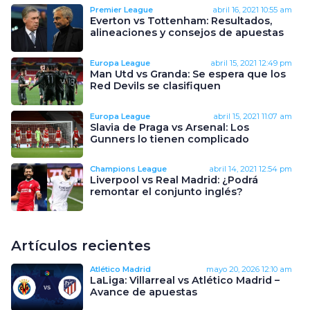
Premier League
abril 16, 2021
10:55 am
Everton vs Tottenham: Resultados,
alineaciones y consejos de apuestas
Europa League
abril 15, 2021
12:49 pm
Man Utd vs Granda: Se espera que los
Red Devils se clasifiquen
Europa League
abril 15, 2021
11:07 am
Slavia de Praga vs Arsenal: Los
Gunners lo tienen complicado
Champions League
abril 14, 2021
12:54 pm
Liverpool vs Real Madrid: ¿Podrá
remontar el conjunto inglés?
Artículos recientes
Atlético Madrid
mayo 20, 2026
12:10 am
LaLiga: Villarreal vs Atlético Madrid –
Avance de apuestas