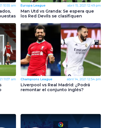
21
10:55 am
Europa League
abril 15, 2021
12:49 pm
ados,
Man Utd vs Granda: Se espera que
puestas
los Red Devils se clasifiquen
21
11:07 am
Champions League
abril 14, 2021
12:54 pm
s
Liverpool vs Real Madrid: ¿Podrá
o
remontar el conjunto inglés?