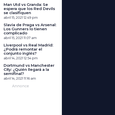
Man Utd vs Granda: Se
espera que los Red Devils
se clasifiquen
abril 15, 2021
12:49 pm
Slavia de Praga vs Arsenal:
Los Gunners lo tienen
complicado
abril 15, 2021
11:07 am
Liverpool vs Real Madrid:
¿Podrá remontar el
conjunto inglés?
abril 14, 2021
12:54 pm
Dortmund vs Manchester
City: ¿Quién llegará a la
semifinal?
abril 14, 2021
11:16 am
Annonce