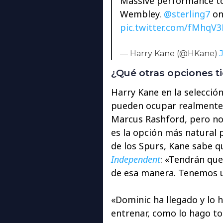
Massive performance to 
Wembley.
@sterling7
o
pic.twitter.com/fMhqV3
— Harry Kane (@HKane)
¿Qué otras opciones t
Harry Kane en la selecció
pueden ocupar realmente
Marcus Rashford, pero no
es la opción más natural p
de los Spurs, Kane sabe q
Independent
: «Tendrán que
de esa manera. Tenemos u
«Dominic ha llegado y lo 
entrenar, como lo hago tod