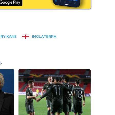
RY KANE
INGLATERRA
s