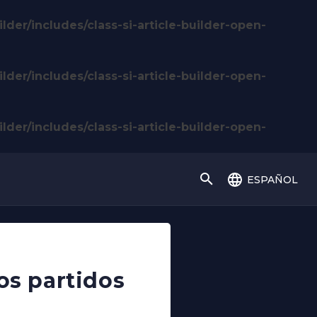
lder/includes/class-si-article-builder-open-
lder/includes/class-si-article-builder-open-
lder/includes/class-si-article-builder-open-
español
os partidos