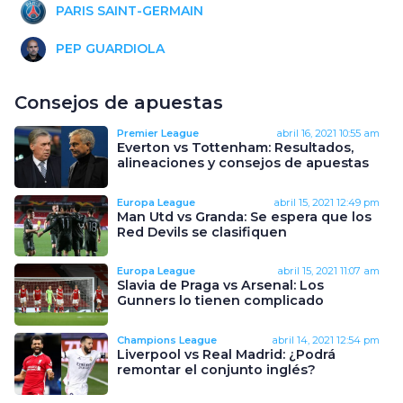
PARIS SAINT-GERMAIN
PEP GUARDIOLA
Consejos de apuestas
Premier League
abril 16, 2021
10:55 am
Everton vs Tottenham: Resultados,
alineaciones y consejos de apuestas
Europa League
abril 15, 2021
12:49 pm
Man Utd vs Granda: Se espera que los
Red Devils se clasifiquen
Europa League
abril 15, 2021
11:07 am
Slavia de Praga vs Arsenal: Los
Gunners lo tienen complicado
Champions League
abril 14, 2021
12:54 pm
Liverpool vs Real Madrid: ¿Podrá
remontar el conjunto inglés?