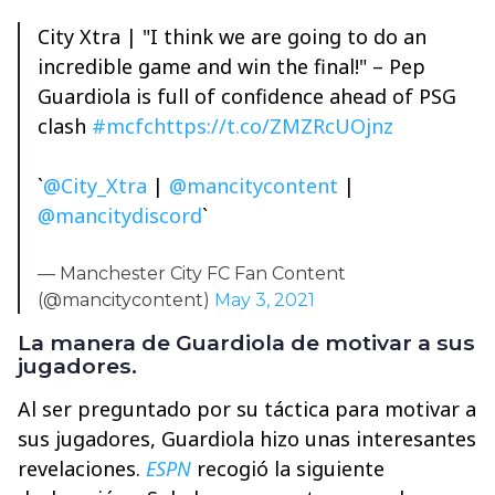
City Xtra | "I think we are going to do an
incredible game and win the final!" – Pep
Guardiola is full of confidence ahead of PSG
clash
#mcfc
https://t.co/ZMZRcUOjnz
​`
@City_Xtra
|
@mancitycontent
|
@mancitydiscord
`
— Manchester City FC Fan Content
(@mancitycontent)
May 3, 2021
La manera de Guardiola de motivar a sus
jugadores.
Al ser preguntado por su táctica para motivar a
sus jugadores, Guardiola hizo unas interesantes
revelaciones.
ESPN
recogió la siguiente