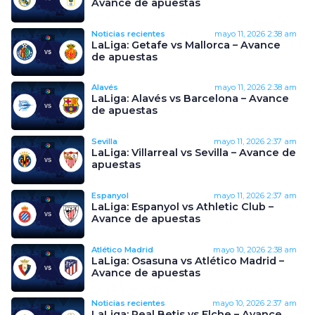
Avance de apuestas
Noticias recientes
mayo 11, 2026
2:38 am
LaLiga: Getafe vs Mallorca – Avance
de apuestas
Alavés
mayo 11, 2026
2:38 am
LaLiga: Alavés vs Barcelona – Avance
de apuestas
Sevilla
mayo 11, 2026
2:37 am
LaLiga: Villarreal vs Sevilla – Avance de
apuestas
Espanyol
mayo 11, 2026
2:37 am
LaLiga: Espanyol vs Athletic Club –
Avance de apuestas
Atlético Madrid
mayo 10, 2026
2:38 am
LaLiga: Osasuna vs Atlético Madrid –
Avance de apuestas
Noticias recientes
mayo 10, 2026
2:37 am
LaLiga: Real Betis vs Elche – Avance