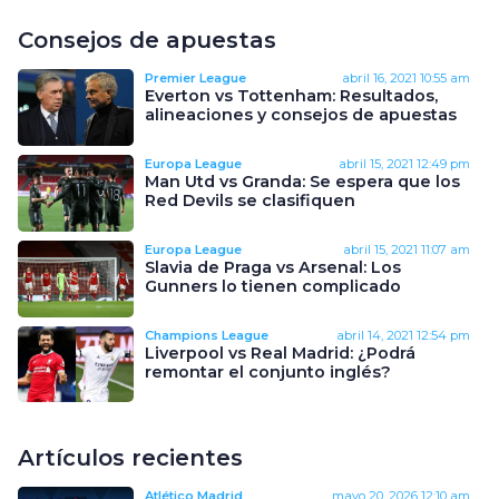
Consejos de apuestas
Premier League
abril 16, 2021
10:55 am
Everton vs Tottenham: Resultados,
alineaciones y consejos de apuestas
Europa League
abril 15, 2021
12:49 pm
Man Utd vs Granda: Se espera que los
Red Devils se clasifiquen
Europa League
abril 15, 2021
11:07 am
Slavia de Praga vs Arsenal: Los
Gunners lo tienen complicado
Champions League
abril 14, 2021
12:54 pm
Liverpool vs Real Madrid: ¿Podrá
remontar el conjunto inglés?
Artículos recientes
Atlético Madrid
mayo 20, 2026
12:10 am