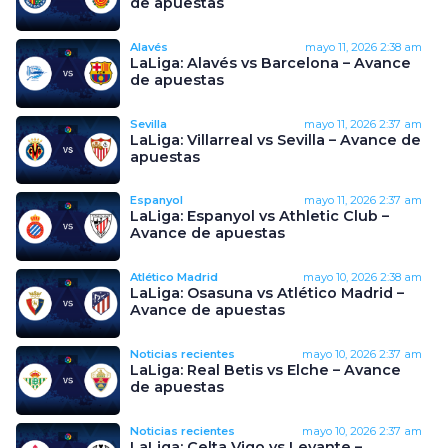
de apuestas
Alavés
mayo 11, 2026
2:38 am
LaLiga: Alavés vs Barcelona – Avance
de apuestas
Sevilla
mayo 11, 2026
2:37 am
LaLiga: Villarreal vs Sevilla – Avance de
apuestas
Espanyol
mayo 11, 2026
2:37 am
LaLiga: Espanyol vs Athletic Club –
Avance de apuestas
Atlético Madrid
mayo 10, 2026
2:38 am
LaLiga: Osasuna vs Atlético Madrid –
Avance de apuestas
Noticias recientes
mayo 10, 2026
2:37 am
LaLiga: Real Betis vs Elche – Avance
de apuestas
Noticias recientes
mayo 10, 2026
2:37 am
LaLiga: Celta Vigo vs Levante –