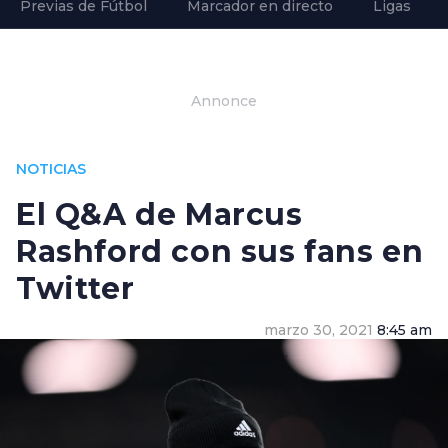
Previas de Fútbol
Marcador en directo
Ligas
Annonce
NOTICIAS
El Q&A de Marcus
Rashford con sus fans en
Twitter
marzo 30, 2021
8:45 am