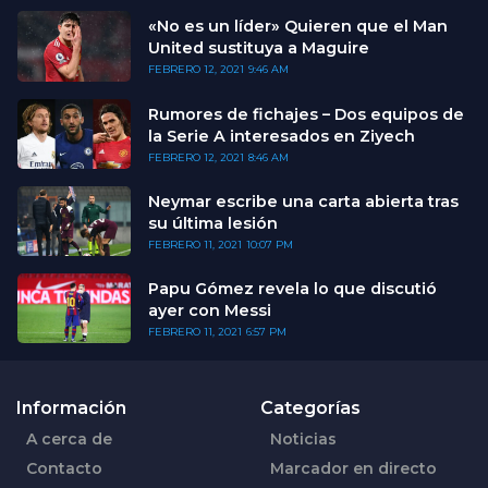
«No es un líder» Quieren que el Man
United sustituya a Maguire
FEBRERO 12, 2021
9:46 AM
Rumores de fichajes – Dos equipos de
la Serie A interesados en Ziyech
FEBRERO 12, 2021
8:46 AM
Neymar escribe una carta abierta tras
su última lesión
FEBRERO 11, 2021
10:07 PM
Papu Gómez revela lo que discutió
ayer con Messi
FEBRERO 11, 2021
6:57 PM
Información
Categorías
A cerca de
Noticias
Contacto
Marcador en directo