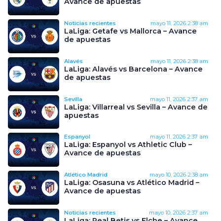
Avance de apuestas
Noticias recientes
mayo 11, 2026
2:38 am
LaLiga: Getafe vs Mallorca – Avance
de apuestas
Alavés
mayo 11, 2026
2:38 am
LaLiga: Alavés vs Barcelona – Avance
de apuestas
Sevilla
mayo 11, 2026
2:37 am
LaLiga: Villarreal vs Sevilla – Avance de
apuestas
Espanyol
mayo 11, 2026
2:37 am
LaLiga: Espanyol vs Athletic Club –
Avance de apuestas
Atlético Madrid
mayo 10, 2026
2:38 am
LaLiga: Osasuna vs Atlético Madrid –
Avance de apuestas
Noticias recientes
mayo 10, 2026
2:37 am
LaLiga: Real Betis vs Elche – Avance