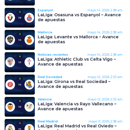
Espanyol
mayo 14, 2026
2:38 am
LaLiga: Osasuna vs Espanyol – Avance
de apuestas
Mallorca
mayo 14, 2026
2:38 am
LaLiga: Levante vs Mallorca – Avance
de apuestas
Noticias recientes
mayo 14, 2026
2:38 am
LaLiga: Athletic Club vs Celta Vigo –
Avance de apuestas
Real Sociedad
mayo 12, 2026
2:33 am
LaLiga: Girona vs Real Sociedad –
Avance de apuestas
Valencia
mayo 12, 2026
2:33 am
LaLiga: Valencia vs Rayo Vallecano –
Avance de apuestas
Real Madrid
mayo 11, 2026
2:38 am
LaLiga: Real Madrid vs Real Oviedo –