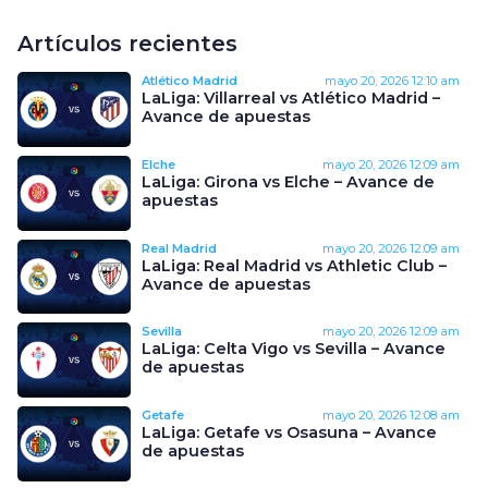
Artículos recientes
Atlético Madrid
mayo 20, 2026
12:10 am
LaLiga: Villarreal vs Atlético Madrid –
Avance de apuestas
Elche
mayo 20, 2026
12:09 am
LaLiga: Girona vs Elche – Avance de
apuestas
Real Madrid
mayo 20, 2026
12:09 am
LaLiga: Real Madrid vs Athletic Club –
Avance de apuestas
Sevilla
mayo 20, 2026
12:09 am
LaLiga: Celta Vigo vs Sevilla – Avance
de apuestas
Getafe
mayo 20, 2026
12:08 am
LaLiga: Getafe vs Osasuna – Avance
de apuestas