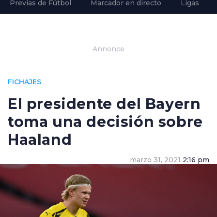
Previas de Fútbol
Marcador en directo
Ligas
Annonce
FICHAJES
El presidente del Bayern
toma una decisión sobre
Haaland
marzo 31, 2021
2:16 pm