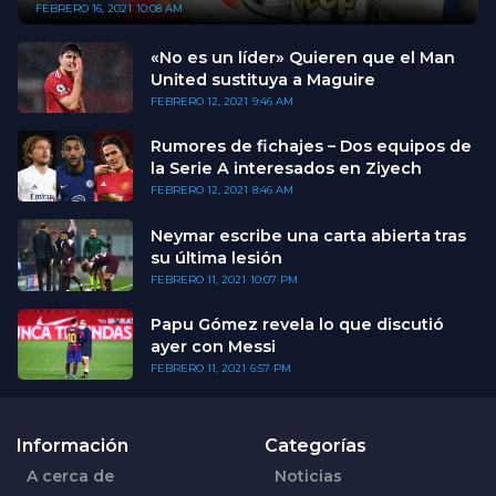
FEBRERO 16, 2021
10:08 AM
«No es un líder» Quieren que el Man
United sustituya a Maguire
FEBRERO 12, 2021
9:46 AM
Rumores de fichajes – Dos equipos de
la Serie A interesados en Ziyech
FEBRERO 12, 2021
8:46 AM
Neymar escribe una carta abierta tras
su última lesión
FEBRERO 11, 2021
10:07 PM
Papu Gómez revela lo que discutió
ayer con Messi
FEBRERO 11, 2021
6:57 PM
Información
Categorías
A cerca de
Noticias