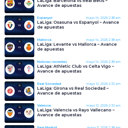
LaLiga: Barcelona vs Real Betis –
Avance de apuestas
Espanyol
mayo 14, 2026
2:38 am
LaLiga: Osasuna vs Espanyol – Avance
de apuestas
Mallorca
mayo 14, 2026
2:38 am
LaLiga: Levante vs Mallorca – Avance
de apuestas
Noticias recientes
mayo 14, 2026
2:38 am
LaLiga: Athletic Club vs Celta Vigo –
Avance de apuestas
Real Sociedad
mayo 12, 2026
2:33 am
LaLiga: Girona vs Real Sociedad –
Avance de apuestas
Valencia
mayo 12, 2026
2:33 am
LaLiga: Valencia vs Rayo Vallecano –
Avance de apuestas
Real Madrid
mayo 11, 2026
2:38 am