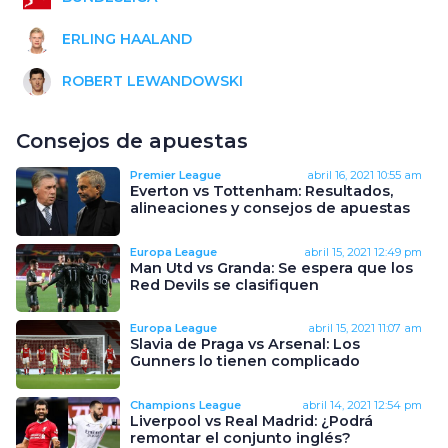
ERLING HAALAND
ROBERT LEWANDOWSKI
Consejos de apuestas
Premier League
abril 16, 2021
10:55 am
Everton vs Tottenham: Resultados,
alineaciones y consejos de apuestas
Europa League
abril 15, 2021
12:49 pm
Man Utd vs Granda: Se espera que los
Red Devils se clasifiquen
Europa League
abril 15, 2021
11:07 am
Slavia de Praga vs Arsenal: Los
Gunners lo tienen complicado
Champions League
abril 14, 2021
12:54 pm
Liverpool vs Real Madrid: ¿Podrá
remontar el conjunto inglés?