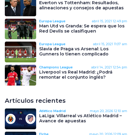
Everton vs Tottenham: Resultados,
alineaciones y consejos de apuestas
Europa League
abril 15, 2021
12:49 pm
Man Utd vs Granda: Se espera que los
Red Devils se clasifiquen
Europa League
abril 15, 2021
11:07 am
Slavia de Praga vs Arsenal: Los
Gunners lo tienen complicado
Champions League
abril 14, 2021
12:54 pm
Liverpool vs Real Madrid: ¿Podrá
remontar el conjunto inglés?
Artículos recientes
Atlético Madrid
mayo 20, 2026
12:10 am
LaLiga: Villarreal vs Atlético Madrid –
Avance de apuestas
Elche
mayo 20, 2026
12:09 am