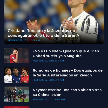
Cristiano Ronaldo y la Juventus no
conseguirán otro título de la Serie A
FEBRERO 16, 2021
10:08 AM
«No es un líder» Quieren que el Man
United sustituya a Maguire
FEBRERO 12, 2021
9:46 AM
Rumores de fichajes – Dos equipos de
la Serie A interesados en Ziyech
FEBRERO 12, 2021
8:46 AM
Neymar escribe una carta abierta tras
su última lesión
FEBRERO 11, 2021
10:07 PM