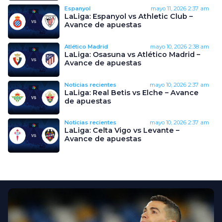
Espanyol
mayo 11, 2026
2:37 am
LaLiga: Espanyol vs Athletic Club –
Avance de apuestas
Atlético Madrid
mayo 10, 2026
2:38 am
LaLiga: Osasuna vs Atlético Madrid –
Avance de apuestas
Noticias recientes
mayo 10, 2026
2:37 am
LaLiga: Real Betis vs Elche – Avance
de apuestas
Noticias recientes
mayo 10, 2026
2:37 am
LaLiga: Celta Vigo vs Levante –
Avance de apuestas