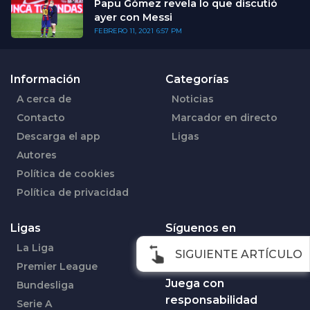
Papu Gómez revela lo que discutió
ayer con Messi
FEBRERO 11, 2021
6:57 PM
Información
Categorías
A cerca de
Noticias
Contacto
Marcador en directo
Descarga el app
Ligas
Autores
Política de cookies
Política de privacidad
Ligas
Síguenos en
La Liga
Facebook
SIGUIENTE ARTÍCULO
Premier League
Juega con
Bundesliga
responsabilidad
Serie A