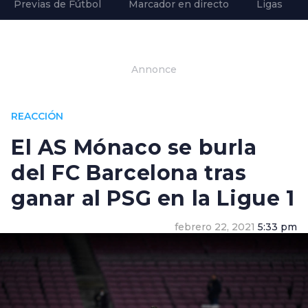
Previas de Fútbol
Marcador en directo
Ligas
Annonce
REACCIÓN
El AS Mónaco se burla
del FC Barcelona tras
ganar al PSG en la Ligue 1
febrero 22, 2021
5:33 pm