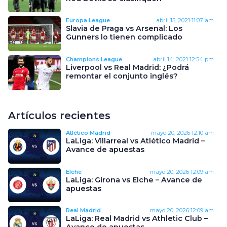
Europa League
abril 15, 2021
11:07 am
Slavia de Praga vs Arsenal: Los
Gunners lo tienen complicado
Champions League
abril 14, 2021
12:54 pm
Liverpool vs Real Madrid: ¿Podrá
remontar el conjunto inglés?
Artículos recientes
Atlético Madrid
mayo 20, 2026
12:10 am
LaLiga: Villarreal vs Atlético Madrid –
Avance de apuestas
Elche
mayo 20, 2026
12:09 am
LaLiga: Girona vs Elche – Avance de
apuestas
Real Madrid
mayo 20, 2026
12:09 am
LaLiga: Real Madrid vs Athletic Club –