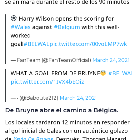
se animara durante el resto de los 90 minutos.
Harry Wilson opens the scoring for
#Wales
against
#Belgium
with this well-
worked
goal!
#BELWAL
pic.twitter.com/00voLMP7wk
— FanTeam (@FanTeamOfficial)
March 24, 2021
WHAT A GOAL FROM DE BRUYNE
#BELWAL
pic.twitter.com/1IVX4bEOiz
— • (@Baboute212)
March 24, 2021
De Bruyne abre el camino a Bélgica.
Los locales tardaron 12 minutos en responder
al gol inicial de Gales con un auténtico golazo
de
Kevin De Bruyne
. Después, Thorgan Hazard