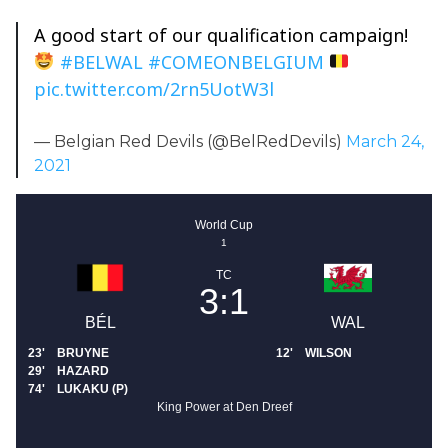
A good start of our qualification campaign!
#BELWAL
#COMEONBELGIUM
pic.twitter.com/2rn5UotW3l
— Belgian Red Devils (@BelRedDevils)
March 24,
2021