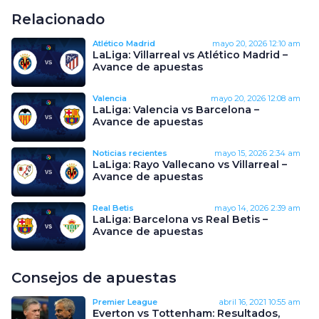
Relacionado
Atlético Madrid
mayo 20, 2026
12:10 am
LaLiga: Villarreal vs Atlético Madrid –
Avance de apuestas
Valencia
mayo 20, 2026
12:08 am
LaLiga: Valencia vs Barcelona –
Avance de apuestas
Noticias recientes
mayo 15, 2026
2:34 am
LaLiga: Rayo Vallecano vs Villarreal –
Avance de apuestas
Real Betis
mayo 14, 2026
2:39 am
LaLiga: Barcelona vs Real Betis –
Avance de apuestas
Consejos de apuestas
Premier League
abril 16, 2021
10:55 am
Everton vs Tottenham: Resultados,