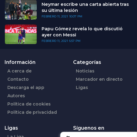
Neymar escribe una carta abierta tras
su última lesión
FEBRERO 11, 2021
10:07 PM
Papu Gómez revela lo que discutió
ayer con Messi
FEBRERO 11, 2021
6:57 PM
Información
Categorías
A cerca de
Noticias
Contacto
Marcador en directo
Descarga el app
Ligas
Autores
Política de cookies
Política de privacidad
Ligas
Síguenos en
La Liga
Facebook