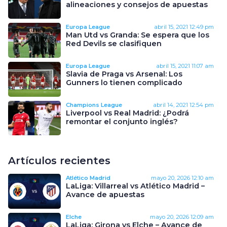
alineaciones y consejos de apuestas
Europa League
abril 15, 2021
12:49 pm
Man Utd vs Granda: Se espera que los
Red Devils se clasifiquen
Europa League
abril 15, 2021
11:07 am
Slavia de Praga vs Arsenal: Los
Gunners lo tienen complicado
Champions League
abril 14, 2021
12:54 pm
Liverpool vs Real Madrid: ¿Podrá
remontar el conjunto inglés?
Artículos recientes
Atlético Madrid
mayo 20, 2026
12:10 am
LaLiga: Villarreal vs Atlético Madrid –
Avance de apuestas
Elche
mayo 20, 2026
12:09 am
LaLiga: Girona vs Elche – Avance de