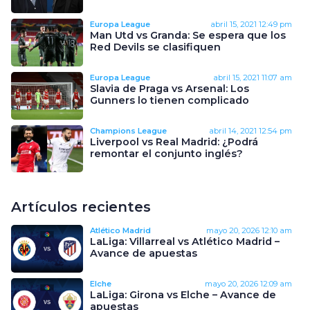
Europa League
abril 15, 2021
12:49 pm
Man Utd vs Granda: Se espera que los
Red Devils se clasifiquen
Europa League
abril 15, 2021
11:07 am
Slavia de Praga vs Arsenal: Los
Gunners lo tienen complicado
Champions League
abril 14, 2021
12:54 pm
Liverpool vs Real Madrid: ¿Podrá
remontar el conjunto inglés?
Artículos recientes
Atlético Madrid
mayo 20, 2026
12:10 am
LaLiga: Villarreal vs Atlético Madrid –
Avance de apuestas
Elche
mayo 20, 2026
12:09 am
LaLiga: Girona vs Elche – Avance de
apuestas