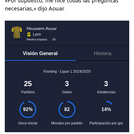
«Por supuesto, me hice todas las preguntas
necesarias,» dijo Aouar.