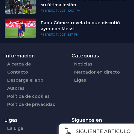
su última lesión
FEBRERO 11, 2021
10:07 PM
Papu Gómez revela lo que discutió
ayer con Messi
FEBRERO 11, 2021
6:57 PM
Información
Categorías
A cerca de
Noticias
Contacto
Marcador en directo
Descarga el app
Ligas
Autores
Política de cookies
Política de privacidad
Ligas
Síguenos en
La Liga
Facebook
SIGUIENTE ARTÍCULO