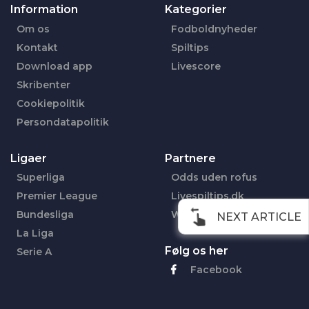
Information
Kategorier
Om os
Fodboldnyheder
Kontakt
Spiltips
Download app
Livescore
Skribenter
Cookiepolitik
Persondatapolitik
Ligaer
Partnere
Superliga
Odds uden rofus
Premier League
Livespiltips.dk
Bundesliga
Wettentippsheute.de
NEXT ARTICLE
La Liga
Følg os her
Serie A
Facebook