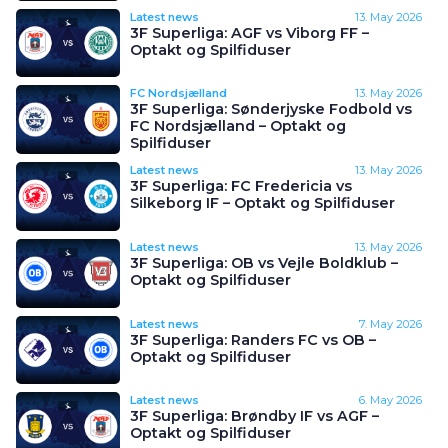
Latest news
13. May 2026
3F Superliga: AGF vs Viborg FF –
Optakt og Spilfiduser
FC Nordsjælland
13. May 2026
3F Superliga: Sønderjyske Fodbold vs
FC Nordsjælland – Optakt og
Spilfiduser
Latest news
13. May 2026
3F Superliga: FC Fredericia vs
Silkeborg IF – Optakt og Spilfiduser
Latest news
13. May 2026
3F Superliga: OB vs Vejle Boldklub –
Optakt og Spilfiduser
Latest news
7. May 2026
3F Superliga: Randers FC vs OB –
Optakt og Spilfiduser
Latest news
6. May 2026
3F Superliga: Brøndby IF vs AGF –
Optakt og Spilfiduser