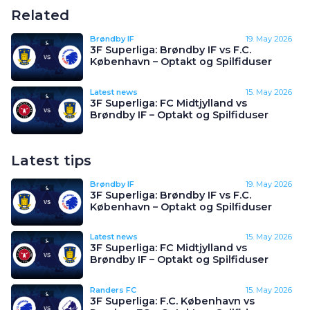
Related
Brøndby IF
19. May 2026
3F Superliga: Brøndby IF vs F.C.
København – Optakt og Spilfiduser
Latest news
15. May 2026
3F Superliga: FC Midtjylland vs
Brøndby IF – Optakt og Spilfiduser
Latest tips
Brøndby IF
19. May 2026
3F Superliga: Brøndby IF vs F.C.
København – Optakt og Spilfiduser
Latest news
15. May 2026
3F Superliga: FC Midtjylland vs
Brøndby IF – Optakt og Spilfiduser
Randers FC
15. May 2026
3F Superliga: F.C. København vs