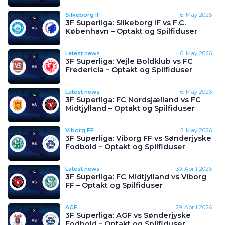
Silkeborg IF
6. May 2026
3F Superliga: Silkeborg IF vs F.C.
København – Optakt og Spilfiduser
Latest news
6. May 2026
3F Superliga: Vejle Boldklub vs FC
Fredericia – Optakt og Spilfiduser
Latest news
6. May 2026
3F Superliga: FC Nordsjælland vs FC
Midtjylland – Optakt og Spilfiduser
Viborg FF
5. May 2026
3F Superliga: Viborg FF vs Sønderjyske
Fodbold – Optakt og Spilfiduser
Latest news
30. April 2026
3F Superliga: FC Midtjylland vs Viborg
FF – Optakt og Spilfiduser
AGF
29. April 2026
3F Superliga: AGF vs Sønderjyske
Fodbold – Optakt og Spilfiduser