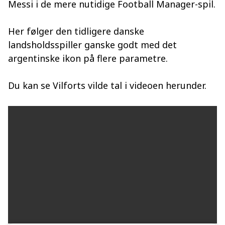
Messi i de mere nutidige Football Manager-spil.
Her følger den tidligere danske
landsholdsspiller ganske godt med det
argentinske ikon på flere parametre.
Du kan se Vilforts vilde tal i videoen herunder.