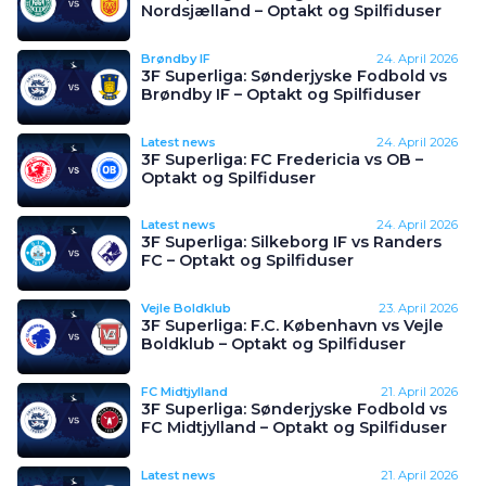
Nordsjælland – Optakt og Spilfiduser
Brøndby IF
24. April 2026
3F Superliga: Sønderjyske Fodbold vs
Brøndby IF – Optakt og Spilfiduser
Latest news
24. April 2026
3F Superliga: FC Fredericia vs OB –
Optakt og Spilfiduser
Latest news
24. April 2026
3F Superliga: Silkeborg IF vs Randers
FC – Optakt og Spilfiduser
Vejle Boldklub
23. April 2026
3F Superliga: F.C. København vs Vejle
Boldklub – Optakt og Spilfiduser
FC Midtjylland
21. April 2026
3F Superliga: Sønderjyske Fodbold vs
FC Midtjylland – Optakt og Spilfiduser
Latest news
21. April 2026