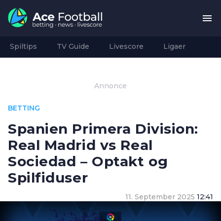
Spiltips
TV Guide
Livescore
Ligaer
Annonce
BETTING
Spanien Primera Division:
Real Madrid vs Real
Sociedad – Optakt og
Spilfiduser
11. September 2025
12:41