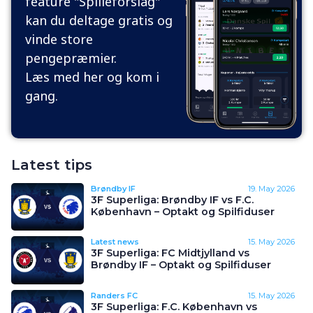
feature "Spilleforslag"
kan du deltage gratis og
vinde store
pengepræmier.
Læs med her og kom i
gang.
Latest tips
Brøndby IF
19. May 2026
3F Superliga: Brøndby IF vs F.C.
København – Optakt og Spilfiduser
Latest news
15. May 2026
3F Superliga: FC Midtjylland vs
Brøndby IF – Optakt og Spilfiduser
Randers FC
15. May 2026
3F Superliga: F.C. København vs