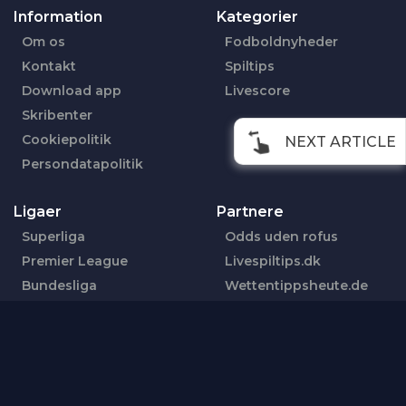
Information
Kategorier
Om os
Fodboldnyheder
Kontakt
Spiltips
Download app
Livescore
Skribenter
Cookiepolitik
NEXT ARTICLE
Persondatapolitik
Ligaer
Partnere
Superliga
Odds uden rofus
Premier League
Livespiltips.dk
Bundesliga
Wettentippsheute.de
La Liga
Følg os her
Serie A
Facebook