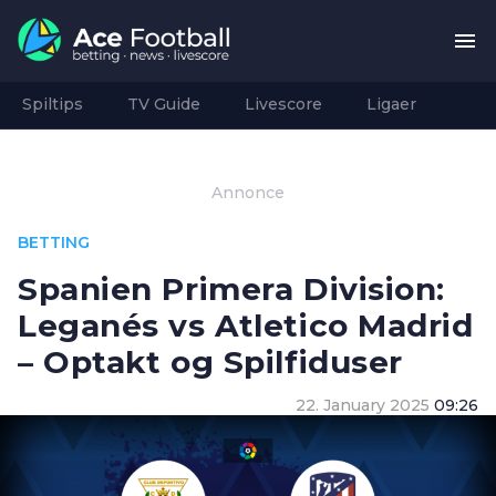
Spiltips
TV Guide
Livescore
Ligaer
Annonce
BETTING
Spanien Primera Division:
Leganés vs Atletico Madrid
– Optakt og Spilfiduser
22. January 2025
09:26