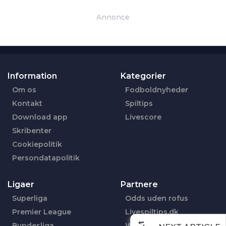
Annonce
Information
Kategorier
Om os
Fodboldnyheder
Kontakt
Spiltips
Download app
Livescore
Skribenter
Cookiepolitik
Persondatapolitik
Ligaer
Partnere
Superliga
Odds uden rofus
Premier League
Livespiltips.dk
Bundesliga
Wettentippsheute.de