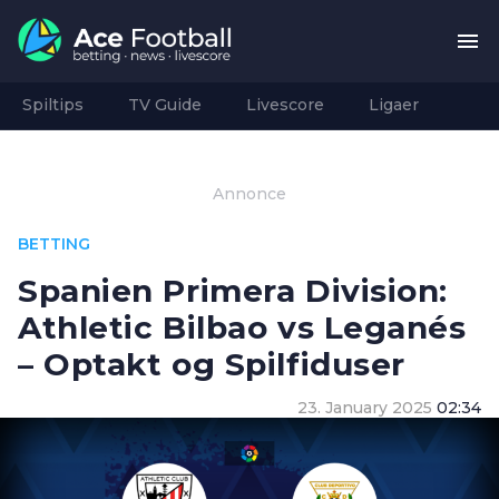
Spiltips
TV Guide
Livescore
Ligaer
Annonce
BETTING
Spanien Primera Division:
Athletic Bilbao vs Leganés
– Optakt og Spilfiduser
23. January 2025
02:34