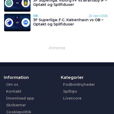
3F Superliga: Viborg FF vs Brøndby IF –
Optakt og Spilfiduser
OB
20. April 2026
3F Superliga: F.C. København vs OB –
Optakt og Spilfiduser
Annonce
Information
Kategorier
Om os
Fodboldnyheder
Kontakt
Spiltips
Download app
Livescore
Skribenter
Cookiepolitik