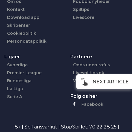
Om os
Fodboldnyheder
Kontakt
Spiltips
Download app
Livescore
Skribenter
Cookiepolitik
Persondatapolitik
Ligaer
Partnere
Superliga
Odds uden rofus
Premier League
Livespiltips.dk
Bundesliga
Wettentippsheute.de
NEXT ARTICLE
La Liga
Følg os her
Serie A
Facebook
18+ | Spil ansvarligt | StopSpillet: 70 22 28 25 |