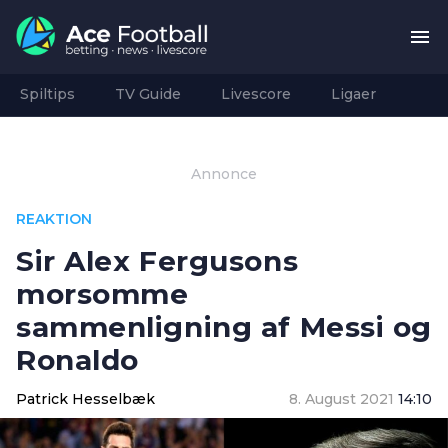
Spiltips
TV Guide
Livescore
Ligaer
Annonce
REAKTION
Sir Alex Fergusons
morsomme
sammenligning af Messi og
Ronaldo
Patrick Hesselbæk
8. August 2021
14:10