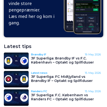
vinde store
pengepræmier.
Læs med her og kom i
gang.
Latest tips
Brøndby IF
19. May 2026
3F Superliga: Brøndby IF vs F.C.
København – Optakt og Spilfiduser
Latest news
15. May 2026
3F Superliga: FC Midtjylland vs
Brøndby IF – Optakt og Spilfiduser
Randers FC
15. May 2026
3F Superliga: F.C. København vs
Randers FC – Optakt og Spilfiduser