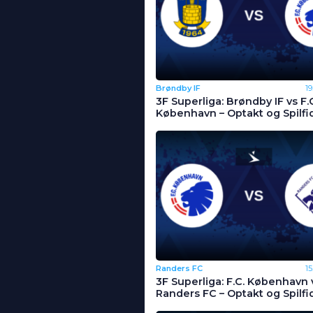
Brøndby IF
1
3F Superliga: Brøndby IF vs F.
København – Optakt og Spilfi
Randers FC
1
3F Superliga: F.C. København 
Randers FC – Optakt og Spilfi