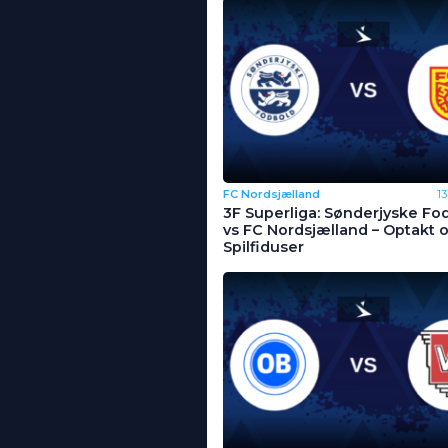
FC Nordsjælland
1
3F Superliga: Sønderjyske Fo
vs FC Nordsjælland – Optakt 
Spilfiduser