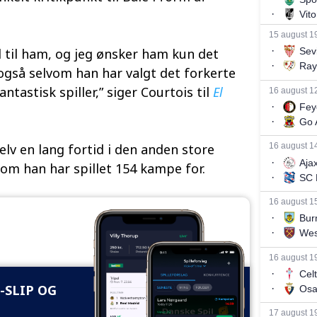
d til ham, og jeg ønsker ham kun det
 også selvom han har valgt det forkerte
ntastisk spiller,” siger Courtois til
El
elv en lang fortid i den anden store
om han har spillet 154 kampe for.
-SLIP OG