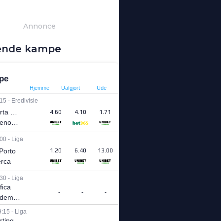
Annonce
nde kampe