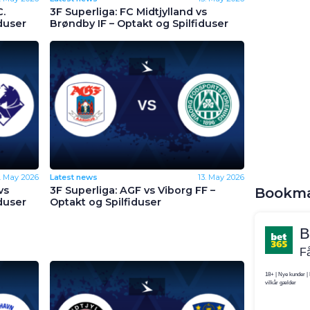
C.
3F Superliga: FC Midtjylland vs
duser
Brøndby IF – Optakt og Spilfiduser
5. May 2026
Latest news
13. May 2026
vs
3F Superliga: AGF vs Viborg FF –
Bookm
duser
Optakt og Spilfiduser