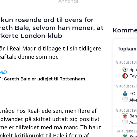
Annonce
kun rosende ord til overs for
th Bale, selvom han mener, at
Komme
orkerte London-klub
r i Real Madrid tilbage til sin tidligere
eaftale denne sommer.
unåde hos Real-ledelsen, men flere af
lvandet på skiftet udtalt sig positivt
mme er tilfældet med målmand Thibaut
nkelt kritikpunkt til Bale i form af