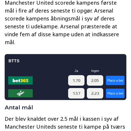
Manchester United scorede kampens første
mål i fire af deres seneste ti opgør. Arsenal
scorede kampens åbningsmål i syv af deres
seneste ti udekampe. Arsenal præsterede at
vinde fem af disse kampe uden at indkassere
mål.
Antal mål
Der blev knaldet over 2.5 mål i kassen i syv af
Manchester Uniteds seneste ti kampe på tværs