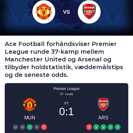
Ace Football forhåndsviser Premier
League runde 37-kamp mellem
Manchester United og Arsenal og
tilbyder holdstatistik, væddemålstips
og de seneste odds.