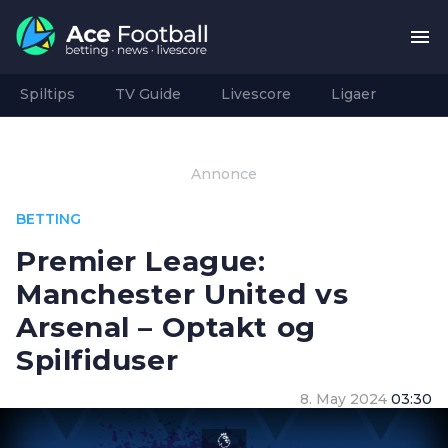
Spiltips
TV Guide
Livescore
Ligaer
Annonce
BETTING
Premier League:
Manchester United vs
Arsenal – Optakt og
Spilfiduser
8. May 2024
03:30