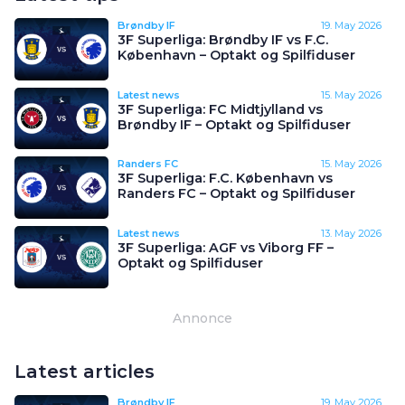
Brøndby IF
19. May 2026
3F Superliga: Brøndby IF vs F.C.
København – Optakt og Spilfiduser
Latest news
15. May 2026
3F Superliga: FC Midtjylland vs
Brøndby IF – Optakt og Spilfiduser
Randers FC
15. May 2026
3F Superliga: F.C. København vs
Randers FC – Optakt og Spilfiduser
Latest news
13. May 2026
3F Superliga: AGF vs Viborg FF –
Optakt og Spilfiduser
Annonce
Latest articles
Brøndby IF
19. May 2026