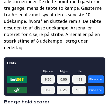
alle turneringer. De delte point med gæsterne
tre gange, mens de tabte to kampe. Gæsterne
fra Arsenal vandt syv af deres seneste 10
udekampe, hvoraf en sluttede remis. De tabte
desuden to af disse udekampe. Arsenal er
noteret for 4 sejre på stribe. Arsenal er på en
stærk stime af 8 udekampe i streg uden
nederlag.
Begge hold scorer