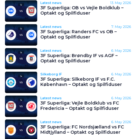
Latest news
13. May 2026
3F Superliga: OB vs Vejle Boldklub –
Optakt og Spilfiduser
Latest news
7. May 2026
3F Superliga: Randers FC vs OB –
Optakt og Spilfiduser
Latest news
6. May 2026
3F Superliga: Brøndby IF vs AGF –
Optakt og Spilfiduser
Silkeborg IF
6. May 2026
3F Superliga: Silkeborg IF vs F.C.
København – Optakt og Spilfiduser
Latest news
6. May 2026
3F Superliga: Vejle Boldklub vs FC
Fredericia – Optakt og Spilfiduser
Latest news
6. May 2026
3F Superliga: FC Nordsjælland vs FC
Midtjylland – Optakt og Spilfiduser