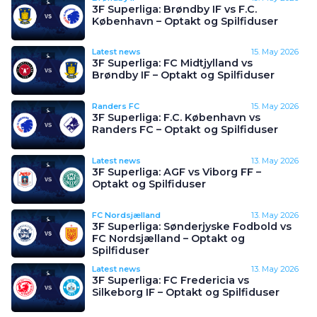
3F Superliga: Brøndby IF vs F.C.
København – Optakt og Spilfiduser
Latest news
15. May 2026
3F Superliga: FC Midtjylland vs
Brøndby IF – Optakt og Spilfiduser
Randers FC
15. May 2026
3F Superliga: F.C. København vs
Randers FC – Optakt og Spilfiduser
Latest news
13. May 2026
3F Superliga: AGF vs Viborg FF –
Optakt og Spilfiduser
FC Nordsjælland
13. May 2026
3F Superliga: Sønderjyske Fodbold vs
FC Nordsjælland – Optakt og
Spilfiduser
Latest news
13. May 2026
3F Superliga: FC Fredericia vs
Silkeborg IF – Optakt og Spilfiduser