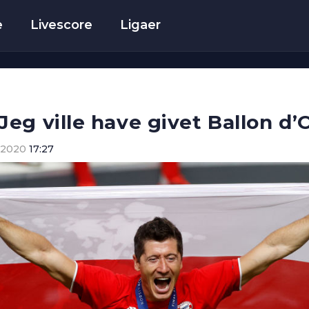
e
Livescore
Ligaer
g ville have givet Ballon d’O
 2020
17:27