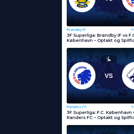
Brøndby IF
1
3F Superliga: Brøndby IF vs F.
København – Optakt og Spilfi
Randers FC
1
3F Superliga: F.C. København 
Randers FC – Optakt og Spilfi