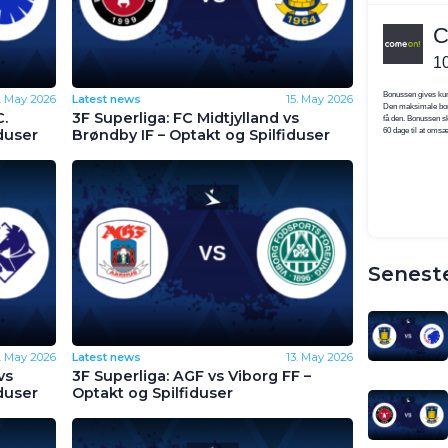
9. May 2026
Latest news
15. May 2026
C.
3F Superliga: FC Midtjylland vs
duser
Brøndby IF – Optakt og Spilfiduser
Seneste
5. May 2026
Latest news
13. May 2026
vs
3F Superliga: AGF vs Viborg FF –
duser
Optakt og Spilfiduser