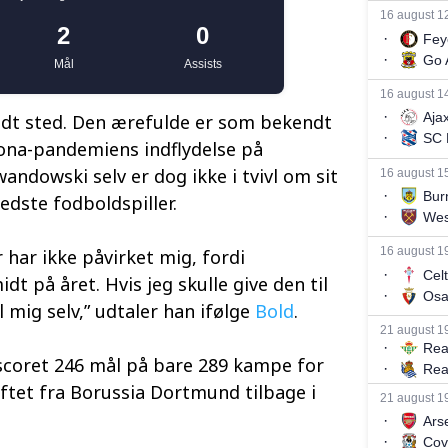
ndt sted. Den ærefulde er som bekendt
orona-pandemiens indflydelse på
dowski selv er dog ikke i tvivl om sit
edste fodboldspiller.
r har ikke påvirket mig, fordi
dt på året. Hvis jeg skulle give den til
il mig selv,” udtaler han ifølge
Bold
.
coret 246 mål på bare 289 kampe for
ftet fra Borussia Dortmund tilbage i