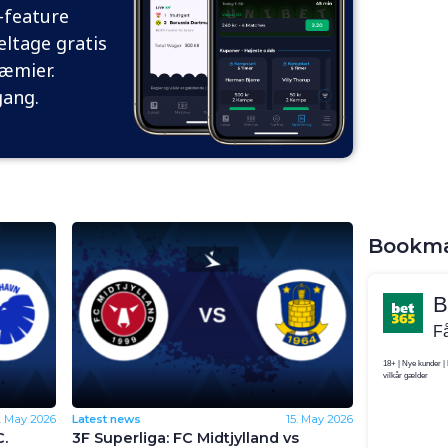
g-feature
eltage gratis
æmier.
gang.
Bookm
9. May 2026
Latest news
15. May 2026
C.
3F Superliga: FC Midtjylland vs