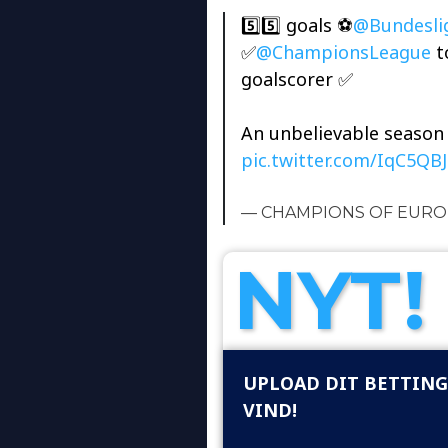
5️⃣5️⃣ goals ⚽
@Bundesli
✅
@ChampionsLeague
t
goalscorer ✅
An unbelievable season
pic.twitter.com/IqC5QB
— CHAMPIONS OF EUROP
NYT!
UPLOAD DIT BETTING
VIND!