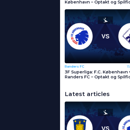
København – Optakt og Spilfi
Randers FC
1
3F Superliga: F.C. København 
Randers FC – Optakt og Spilfi
Latest articles