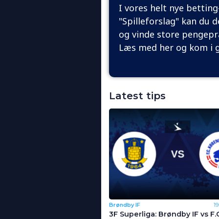
I vores helt nye bettin
"Spilleforslag" kan du d
og vinde store pengepr
Læs med her og kom i 
Latest tips
Brøndby IF
1
3F Superliga: Brøndby IF vs F.