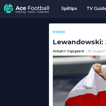
Spiltips
TV Guid
NYHED
Lewandowski: Je
Asbjørn Sigsgaard
29. August