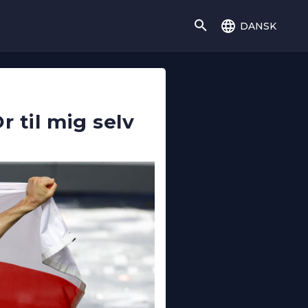
dansk
r til mig selv