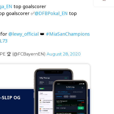
ga_EN
top goalscorer
op goalscorer ✅
@DFBPokal_EN
top
 for
@lewy_official
👑
#MiaSanChampions
JL73
E 🏆 (@FCBayernEN)
August 28, 2020
-SLIP OG